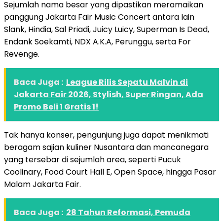
Sejumlah nama besar yang dipastikan meramaikan
panggung Jakarta Fair Music Concert antara lain
Slank, Hindia, Sal Priadi, Juicy Luicy, Superman Is Dead,
Endank Soekamti, NDX A.K.A, Perunggu, serta For
Revenge.
Baca Juga :
League Rilis Sepatu Malvin di
Jakarta Fair 2026, Stylish, Super Ringan, Ada
Promo Beli 1 Gratis 1!
Tak hanya konser, pengunjung juga dapat menikmati
beragam sajian kuliner Nusantara dan mancanegara
yang tersebar di sejumlah area, seperti Pucuk
Coolinary, Food Court Hall E, Open Space, hingga Pasar
Malam Jakarta Fair.
Baca Juga :
28 Tahun Reformasi, Pemuda