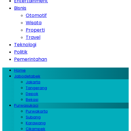
Entertainment
Bisnis
Otomotif
Wisata
Properti
Travel
Teknologi
Politik
Pemerintahan
Home
Jabodetabek
Jakarta
Tangerang
Depok
Bekasi
Purwasukaci
Purwakarta
Subang
Karawang
Cikampek