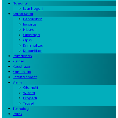
Nasional
Luar Negeri
Serba Serbi
Pendidikan
Inspirasi
Hiburan
Olahraga
Opini
Kriminalitas
Kecantikan
Ramadhan
Kuliner
Kesehatan
Komunitas
Entertainment
Bisnis
Otomotif
Wisata
Properti
Travel
Teknologi
Politik