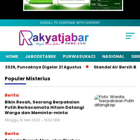
SCROLL TO CONTINUE WITH CONTENT
HOME
JABODETABEK
PURWASUKACI
NASIONAL
SER
 2026, Puncaknya Digelar 21 Agustus
Skandal Air Bersih Beka
Populer
Misterius
Berita
Bikin Resah, Seorang Berpakaian
Putih Berkacamata Hitam Datangi
Warga dan Meminta-minta
Minggu, 15 Mei 2022 - 19:52 WIB
Berita