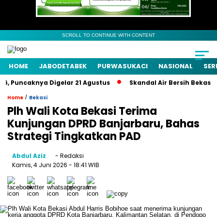
SCROLL TO CONTINUE WITH CONTENT
HOME
JABODETABEK
PURWASUKACI
NASIONAL
SER
 Puncaknya Digelar 21 Agustus
Skandal Air Bersih Bekasi! 3 
/
Home
Bekasi
Plh Wali Kota Bekasi Terima
Kunjungan DPRD Banjarbaru, Bahas
Strategi Tingkatkan PAD
Abdul Aziz
- Redaksi
Kamis, 4 Juni 2026
- 18:41 WIB