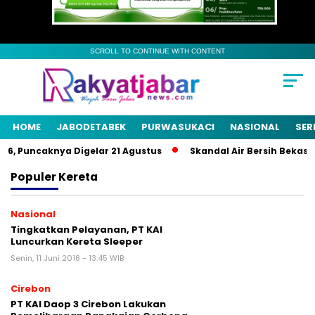
SCROLL TO CONTINUE WITH CONTENT
HOME
JABODETABEK
PURWASUKACI
NASIONAL
SER
, Puncaknya Digelar 21 Agustus
Skandal Air Bersih Bekasi! 3
Populer
Kereta
Nasional
Tingkatkan Pelayanan, PT KAI
Luncurkan Kereta Sleeper
Senin, 11 Juni 2018 - 13:45 WIB
Cirebon
PT KAI Daop 3 Cirebon Lakukan