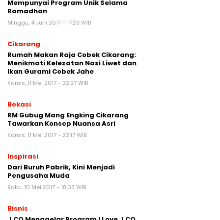
Mempunyai Program Unik Selama
Ramadhan
Minggu, 4 Juni 2017 - 17:23 WIB
Cikarang
Rumah Makan Raja Cobek Cikarang:
Menikmati Kelezatan Nasi Liwet dan
Ikan Gurami Cobek Jahe
Kamis, 11 Mei 2017 - 22:27 WIB
Bekasi
RM Gubug Mang Engking Cikarang
Tawarkan Konsep Nuansa Asri
Kamis, 11 Mei 2017 - 22:17 WIB
Inspirasi
Dari Buruh Pabrik, Kini Menjadi
Pengusaha Muda
Rabu, 10 Mei 2017 - 18:03 WIB
Bisnis
J.CO Menggelar Program I Love J.CO