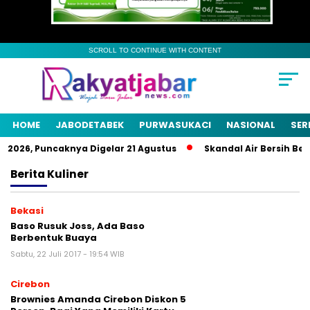
SCROLL TO CONTINUE WITH CONTENT
HOME
JABODETABEK
PURWASUKACI
NASIONAL
SER
2026, Puncaknya Digelar 21 Agustus
Skandal Air Bersih Bekas
Berita
Kuliner
Bekasi
Baso Rusuk Joss, Ada Baso
Berbentuk Buaya
Sabtu, 22 Juli 2017 - 19:54 WIB
Cirebon
Brownies Amanda Cirebon Diskon 5