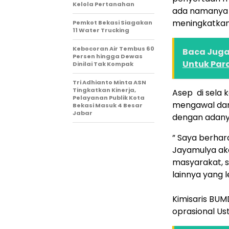
Kelola Pertanahan
ada namanya 
meningkatkan
Pemkot Bekasi Siagakan
11 Water Trucking
Kebocoran Air Tembus 60
Baca Juga 
Persen hingga Dewas
Untuk Par
Dinilai Tak Kompak
Tri Adhianto Minta ASN
Tingkatkan Kinerja,
Asep di sela
Pelayanan Publik Kota
mengawal dan
Bekasi Masuk 4 Besar
Jabar
dengan adany
” Saya berhar
Jayamulya ak
masyarakat, s
lainnya yang le
Kimisaris BUMD
oprasional Ust