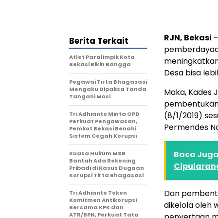
RJN, Bekasi
–
Berita Terkait
pemberdayaan
Atlet Paralimpik Kota
meningkatkan
Bekasi Bikin Bangga
Desa bisa lebi
Pegawai Tirta Bhagasasi
Mengaku Dipaksa Tanda
Maka, Kades 
Tangani Mosi
pembentukan 
Tri Adhianto Minta OPD
(8/1/2019) se
Perkuat Pengawasan,
Permendes No
Pemkot Bekasi Benahi
Sistem Cegah Korupsi
Baca Juga 
Kuasa Hukum MSB
Bantah Ada Rekening
Cipularan
Pribadi di Kasus Dugaan
Korupsi Tirta Bhagasasi
Dan pembentuk
Tri Adhianto Teken
Komitmen Antikorupsi
dikelola ole
Bersama KPK dan
ATR/BPN, Perkuat Tata
penyertaan m