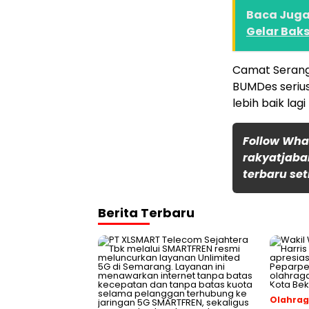
Baca Juga 
Gelar Baks
Camat Serang
BUMDes serius
lebih baik lag
Follow Wh
rakyatjaba
terbaru set
Berita Terbaru
Olahra