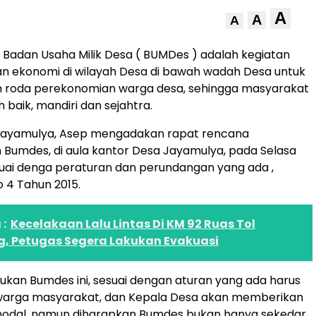
A
A
A
 Badan Usaha Milik Desa ( BUMDes ) adalah kegiatan
 ekonomi di wilayah Desa di bawah wadah Desa untuk
 roda perekonomian warga desa, sehingga masyarakat
h baik, mandiri dan sejahtra.
Jayamulya, Asep mengadakan rapat rencana
Bumdes, di aula kantor Desa Jayamulya, pada Selasa
suai denga peraturan dan perundangan yang ada ,
 4 Tahun 2015.
:
Kecelakaan Lalu Lintas Di KM 92 Ruas Tol
g, Petugas Segera Lakukan Evakuasi
an Bumdes ini, sesuai dengan aturan yang ada harus
h warga masyarakat, dan Kepala Desa akan memberikan
odal, namun diharapkan Bumdes bukan hanya sekedar