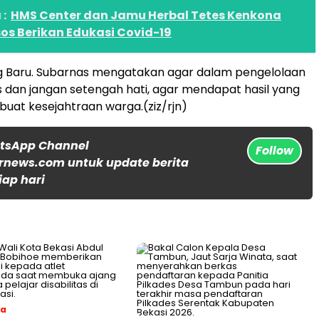
:
HMS Center dan Jamu Herbal Tetes Kenkona
os Berikan Edukasi Covid-19
 Baru. Subarnas mengatakan agar dalam pengelolaan
 dan jangan setengah hati, agar mendapat hasil yang
i buat kesejahtraan warga.(ziz/rjn)
atsApp Channel
Follow
rnews.com untuk update berita
iap hari
ga