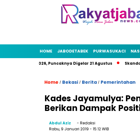
HOME
JABODETABEK
PURWASUKACI
NAS
akyat HUT RI 2026, Puncaknya Digelar 21 Agustus
Skandal Air
Home
Bekasi
Berita
Pemerintahan
/
/
/
Kades Jayamulya: P
Berikan Dampak Posit
Abdul Aziz
- Redaksi
Rabu, 9 Januari 2019
- 15:12 WIB