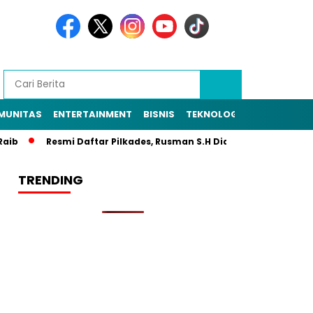
MUNITAS
ENTERTAINMENT
BISNIS
TEKNOLOGI
POLITIK
PE
Resmi Daftar Pilkades, Rusman S.H Diantar Sekitar 1.000 Wa
TRENDING