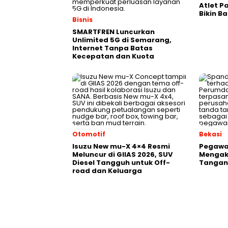
Atlet P
Bikin B
Bisnis
SMARTFREN Luncurkan
Unlimited 5G di Semarang,
Internet Tanpa Batas
Kecepatan dan Kuota
Otomotif
Bekasi
Isuzu New mu-X 4×4 Resmi
Pegawai
Meluncur di GIIAS 2026, SUV
Mengak
Diesel Tangguh untuk Off-
Tangani
road dan Keluarga