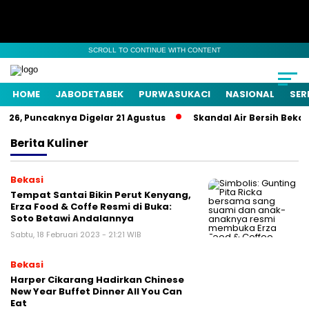
SCROLL TO CONTINUE WITH CONTENT
HOME
JABODETABEK
PURWASUKACI
NASIONAL
SER
26, Puncaknya Digelar 21 Agustus
Skandal Air Bersih Bekasi!
Berita
Kuliner
Bekasi
Tempat Santai Bikin Perut Kenyang,
Erza Food & Coffe Resmi di Buka:
Soto Betawi Andalannya
Sabtu, 18 Februari 2023 - 21:21 WIB
Bekasi
Harper Cikarang Hadirkan Chinese
New Year Buffet Dinner All You Can
Eat