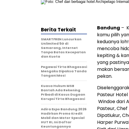
Bandung
– K
Berita Terkait
kamu pilih ya
SMARTFREN Luncurkan
keduanya loh!
Unlimited 5G di
mencoba hid
Semarang, Internet
Tanpa Batas Kecepatan
kepiting & kam
dan Kuota
yang pastinya
Pegawai Tirta Bhagasasi
makan bersam
Mengaku Dipaksa Tanda
pekan.
Tangani Mosi
Kuasa Hukum MSB
Diselenggarak
Bantah Ada Rekening
Pasteur Hotel
Pribadi di Kasus Dugaan
Korupsi Tirta Bhagasasi
Windoe dari A
Pasteur, Chef
Adira Expo Bandung 2026
Hadirkan Promo Kredit
Dipatiukur, Ch
Mobil dan Motor Spesial
Harper Purwak
HUT RI, Ini Daftar
Keuntungannya