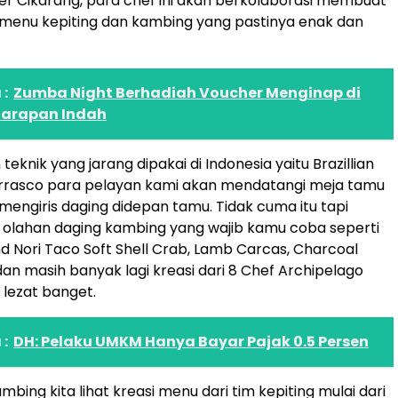
rper Cikarang, para chef ini akan berkolaborasi membuat
 menu kepiting dan kambing yang pastinya enak dan
:
Zumba Night Berhadiah Voucher Menginap di
Harapan Indah
knik yang jarang dipakai di Indonesia yaitu Brazillian
rrasco para pelayan kami akan mendatangi meja tamu
mengiris daging didepan tamu. Tidak cuma itu tapi
 olahan daging kambing yang wajib kamu coba seperti
 Nori Taco Soft Shell Crab, Lamb Carcas, Charcoal
an masih banyak lagi kreasi dari 8 Chef Archipelago
 lezat banget.
:
DH: Pelaku UMKM Hanya Bayar Pajak 0.5 Persen
mbing kita lihat kreasi menu dari tim kepiting mulai dari