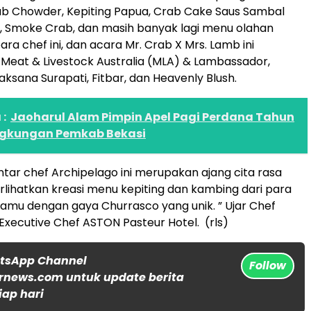
ab Chowder, Kepiting Papua, Crab Cake Saus Sambal
, Smoke Crab, dan masih banyak lagi menu olahan
para chef ini, dan acara Mr. Crab X Mrs. Lamb ini
 Meat & Livestock Australia (MLA) & Lambassador,
aksana Surapati, Fitbar, dan Heavenly Blush.
:
Jaoharul Alam Pimpin Apel Pagi Perdana Tahun
ingkungan Pemkab Bekasi
ntar chef Archipelago ini merupakan ajang cita rasa
ihatkan kreasi menu kepiting dan kambing dari para
amu dengan gaya Churrasco yang unik. ” Ujar Chef
, Executive Chef ASTON Pasteur Hotel. (rls)
atsApp Channel
Follow
rnews.com untuk update berita
iap hari