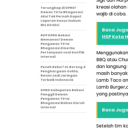
Sigit dari Ha
kreasi olahan
Terungkap di DPRD!
Dewas Tirta Bhagasasi
wajib di coba.
Akui Tak Pernah Dapat
Laporan Kasus Hukum
Eks Direksi
Baca Juga 
RDP DPRD Bekasi
HSP Kota 
Memanas! Dewan
Pengawas Tirta
Bhagasasi Diserbu
Menggunakan te
Pertanyaan soal Konflik
Internal
BBQ atau Chu
dan langsung 
Pecah Rekor! XL Borong 4
Penghargaan Ookla,
masih banyak
Resmi Jadi Jaringan
Lamb Taco and
Terbaik Indonesia
Lamb Burger,d
DPRD Kabupaten Bekasi
yang pastinya
Panggil Dewan
Pengawas Tirta
Bhagasasi Bahas Kisruh
Internal
Baca Juga 
Setelah tim ka