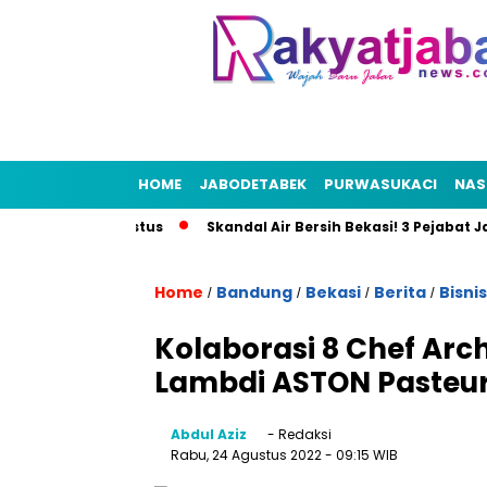
HOME
JABODETABEK
PURWASUKACI
NAS
igelar 21 Agustus
Skandal Air Bersih Bekasi! 3 Pejabat Jadi 
Home
Bandung
Bekasi
Berita
Bisnis
/
/
/
/
Kolaborasi 8 Chef Arch
Lambdi ASTON Pasteur
Abdul Aziz
- Redaksi
Rabu, 24 Agustus 2022
- 09:15 WIB