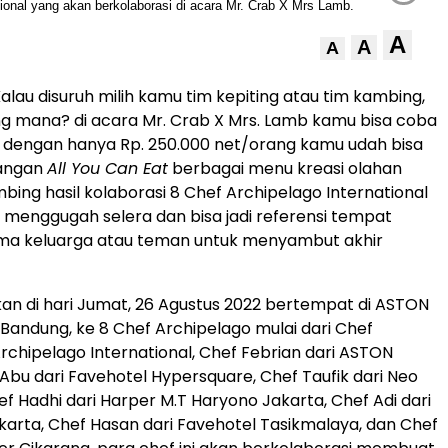
A
A
A
alau disuruh milih kamu tim kepiting atau tim kambing,
ng mana? di acara Mr. Crab X Mrs. Lamb kamu bisa coba
 dengan hanya Rp. 250.000 net/orang kamu udah bisa
angan
All You Can Eat
berbagai menu kreasi olahan
bing hasil kolaborasi 8 Chef Archipelago International
 menggugah selera dan bisa jadi referensi tempat
a keluarga atau teman untuk menyambut akhir
an di hari Jumat, 26 Agustus 2022 bertempat di ASTON
 Bandung, ke 8 Chef Archipelago mulai dari Chef
rchipelago International, Chef Febrian dari ASTON
 Abu dari Favehotel Hypersquare, Chef Taufik dari Neo
ef Hadhi dari Harper M.T Haryono Jakarta, Chef Adi dari
arta, Chef Hasan dari Favehotel Tasikmalaya, dan Chef