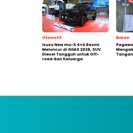
Otomotif
Bekasi
Isuzu New mu-X 4×4 Resmi
Pegawai
Meluncur di GIIAS 2026, SUV
Mengak
Diesel Tangguh untuk Off-
Tangani
road dan Keluarga