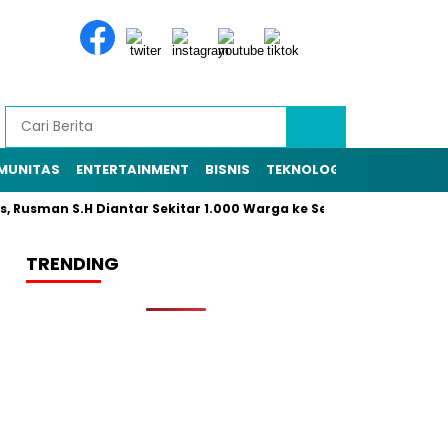
MUNITAS
ENTERTAINMENT
BISNIS
TEKNOLOGI
POLITIK
PE
sman S.H Diantar Sekitar 1.000 Warga ke Sekretariat Panitia
TRENDING