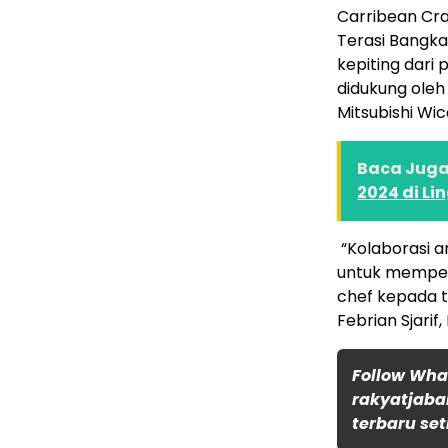
Carribean Cr
Terasi Bangka
kepiting dari 
didukung oleh
Mitsubishi Wic
Baca Juga 
2024 di L
“Kolaborasi a
untuk memperl
chef kepada t
Febrian Sjarif
Follow Wh
rakyatjaba
terbaru set