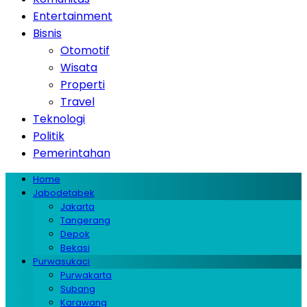
Entertainment
Bisnis
Otomotif
Wisata
Properti
Travel
Teknologi
Politik
Pemerintahan
Home
Jabodetabek
Jakarta
Tangerang
Depok
Bekasi
Purwasukaci
Purwakarta
Subang
Karawang