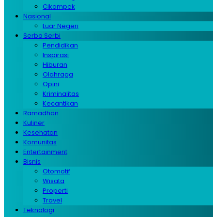
Cikampek
Nasional
Luar Negeri
Serba Serbi
Pendidikan
Inspirasi
Hiburan
Olahraga
Opini
Kriminalitas
Kecantikan
Ramadhan
Kuliner
Kesehatan
Komunitas
Entertainment
Bisnis
Otomotif
Wisata
Properti
Travel
Teknologi