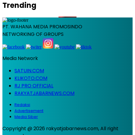
Trending
PT. WAHANA MEDIA PROMOSINDO
NETWORKING OF GROUPS
Media Network
SATUIN.COM
KLIKOTO.COM
RJ PRO OFFICIAL
RAKYATJABARNEWS.COM
Redaksi
Advertisement
Media Siber
Copyright @ 2026 rakyatjabarnews.com, All right