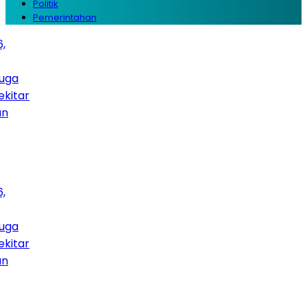
Politik
Pemerintahan
tar
tar