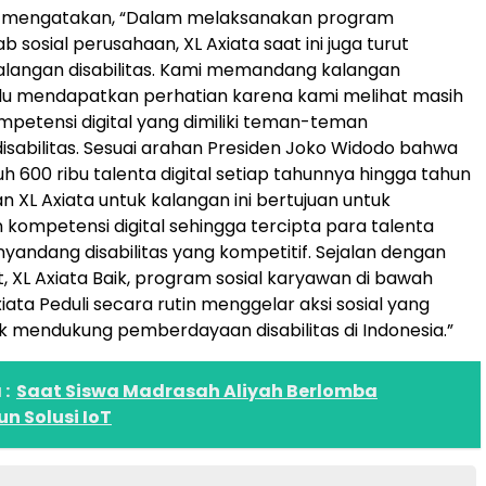
ia, mengatakan, “Dalam melaksanakan program
 sosial perusahaan, XL Axiata saat ini juga turut
langan disabilitas. Kami memandang kalangan
erlu mendapatkan perhatian karena kami melihat masih
petensi digital yang dimiliki teman-teman
sabilitas. Sesuai arahan Presiden Joko Widodo bahwa
h 600 ribu talenta digital setiap tahunnya hingga tahun
n XL Axiata untuk kalangan ini bertujuan untuk
kompetensi digital sehingga tercipta para talenta
enyandang disabilitas yang kompetitif. Sejalan dengan
t, XL Axiata Baik, program sosial karyawan di bawah
ata Peduli secara rutin menggelar aksi sosial yang
uk mendukung pemberdayaan disabilitas di Indonesia.”
:
Saat Siswa Madrasah Aliyah Berlomba
 Solusi IoT