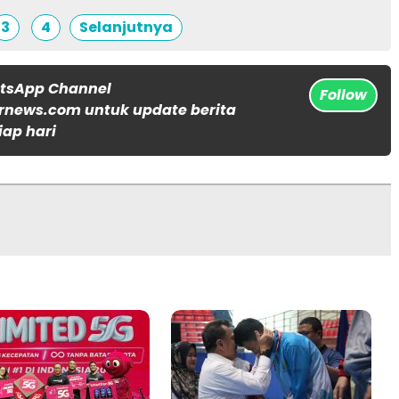
3
4
Selanjutnya
atsApp Channel
Follow
rnews.com untuk update berita
iap hari