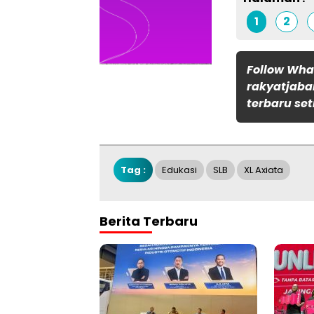
1
2
Follow Wh
rakyatjaba
terbaru set
Tag :
Edukasi
SLB
XL Axiata
Berita Terbaru