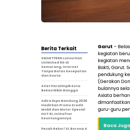
Garut
– Belas
Berita Terkait
kegiatan beru
SMARTFREN Luncurkan
kegiatan meng
Unlimited 5G di
Bakti, Garut. S
Semarang, Internet
Tanpa Batas Kecepatan
pendukung keg
dan Kuota
(Gerakan Dona
Atlet Paralimpik Kota
bulannya sela
Bekasi Bikin Bangga
Axiata berhar
Adira Expo Bandung 2026
dimanfaatkan 
Hadirkan Promo Kredit
guru-guru pen
Mobil dan Motor Spesial
HUT RI, Ini Daftar
Keuntungannya
Baca Juga 
Pecah Rekor! XL Borong 4