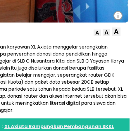
i
A
A
A
an karyawan XL Axiata menggelar serangkaian
pa penyerahan donasi dana pendidikan hingga
ajar di SLB C Nusantara Kita, dan SLB C Yayasan Karya
elain itu juga disalurkan donasi berupa fasilitas
iatan belajar mengajar, seperangkat router GDK
si Kuota) dan paket data sebesar 20GB setiap
ma periode satu tahun kepada kedua SLB tersebut. XL
ap, donasi router dan akses internet tersebut akan bisa
untuk meningkatkan literasi digital para siswa dan
gajar.
:
XL Axiata Rampungkan Pembangunan SKKL