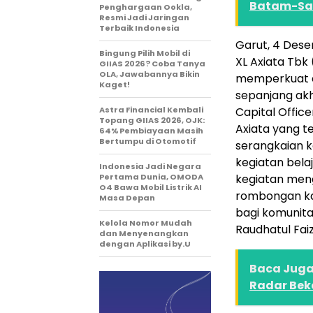
Batam-Sa
Penghargaan Ookla,
Resmi Jadi Jaringan
Terbaik Indonesia
Garut, 4 Dese
Bingung Pilih Mobil di
XL Axiata Tbk 
GIIAS 2026? Coba Tanya
OLA, Jawabannya Bikin
memperkuat d
Kaget!
sepanjang akh
Astra Financial Kembali
Capital Offic
Topang GIIAS 2026, OJK:
Axiata yang t
64% Pembiayaan Masih
Bertumpu di Otomotif
serangkaian k
kegiatan bela
Indonesia Jadi Negara
Pertama Dunia, OMODA
kegiatan menga
O4 Bawa Mobil Listrik AI
rombongan ka
Masa Depan
bagi komunita
Kelola Nomor Mudah
Raudhatul Fai
dan Menyenangkan
dengan Aplikasi by.U
Baca Juga 
Radar Bek