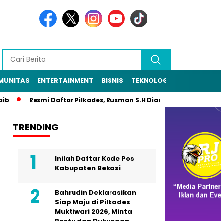
MUNITAS
ENTERTAINMENT
BISNIS
TEKNOLOGI
POLITIK
PE
Resmi Daftar Pilkades, Rusman S.H Diantar Sekitar 1.000 Warga k
TRENDING
Inilah Daftar Kode Pos
Kabupaten Bekasi
Bahrudin Deklarasikan
Siap Maju di Pilkades
Muktiwari 2026, Minta
Restu dan Dukungan