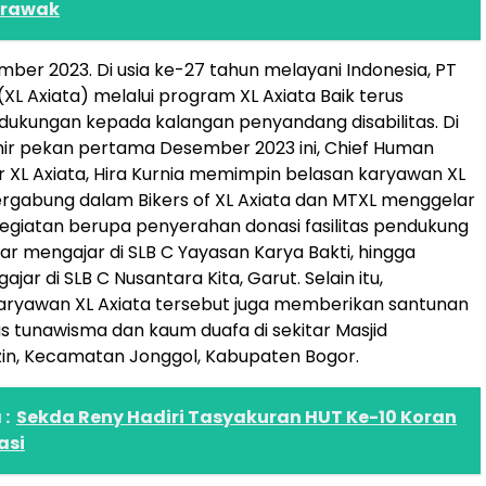
rawak
mber 2023. Di usia ke-27 tahun melayani Indonesia, PT
(XL Axiata) melalui program XL Axiata Baik terus
ukungan kepada kalangan penyandang disabilitas. Di
ir pekan pertama Desember 2023 ini, Chief Human
er XL Axiata, Hira Kurnia memimpin belasan karyawan XL
ergabung dalam Bikers of XL Axiata dan MTXL menggelar
egiatan berupa penyerahan donasi fasilitas pendukung
jar mengajar di SLB C Yayasan Karya Bakti, hingga
jar di SLB C Nusantara Kita, Garut. Selain itu,
ryawan XL Axiata tersebut juga memberikan santunan
s tunawisma dan kaum duafa di sekitar Masjid
zin, Kecamatan Jonggol, Kabupaten Bogor.
:
Sekda Reny Hadiri Tasyakuran HUT Ke-10 Koran
asi