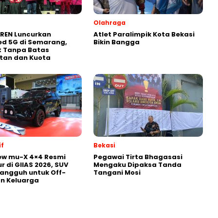
Olahraga
REN Luncurkan
Atlet Paralimpik Kota Bekasi
ed 5G di Semarang,
Bikin Bangga
t Tanpa Batas
tan dan Kuota
f
Bekasi
ew mu-X 4×4 Resmi
Pegawai Tirta Bhagasasi
r di GIIAS 2026, SUV
Mengaku Dipaksa Tanda
Tangguh untuk Off-
Tangani Mosi
n Keluarga