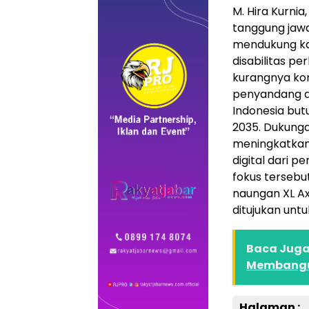
M. Hira Kurn
tanggung jawab
mendukung ka
disabilitas p
kurangnya kom
penyandang di
Indonesia butu
2035. Dukunga
meningkatkan 
digital dari p
fokus tersebu
naungan XL Axi
ditujukan unt
Baca Juga 
Membangun
Halaman :