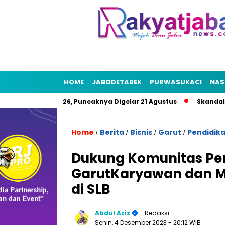
HOME
JABODETABEK
PURWASUKACI
NAS
 HUT RI 2026, Puncaknya Digelar 21 Agustus
Skandal Air Bers
Home
Berita
Bisnis
Garut
Pendidik
/
/
/
/
Dukung Komunitas Pen
GarutKaryawan dan M
di SLB
Abdul Aziz
- Redaksi
Senin, 4 Desember 2023
- 20:12 WIB