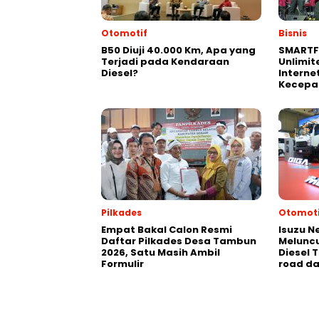
Otomotif
Bisnis
B50 Diuji 40.000 Km, Apa yang
SMARTF
Terjadi pada Kendaraan
Unlimit
Diesel?
Interne
Kecepa
Pilkades
Otomoti
Empat Bakal Calon Resmi
Isuzu N
Daftar Pilkades Desa Tambun
Meluncu
2026, Satu Masih Ambil
Diesel 
Formulir
road da