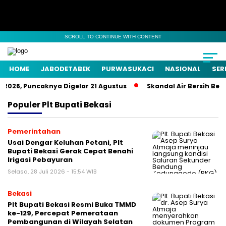
SCROLL TO CONTINUE WITH CONTENT
HOME
JABODETABEK
PURWASUKACI
NASIONAL
SER
026, Puncaknya Digelar 21 Agustus
Skandal Air Bersih Bekasi
Populer
Plt Bupati Bekasi
Pemerintahan
Usai Dengar Keluhan Petani, Plt
Bupati Bekasi Gerak Cepat Benahi
Irigasi Pebayuran
Selasa, 28 Juli 2026 - 15:54 WIB
Bekasi
Plt Bupati Bekasi Resmi Buka TMMD
ke-129, Percepat Pemerataan
Pembangunan di Wilayah Selatan