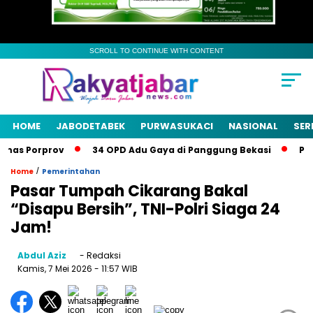
SCROLL TO CONTINUE WITH CONTENT
HOME
JABODETABEK
PURWASUKACI
NASIONAL
SER
as Porprov
34 OPD Adu Gaya di Panggung Bekasi
Pemka
/
Home
Pemerintahan
Pasar Tumpah Cikarang Bakal
“Disapu Bersih”, TNI-Polri Siaga 24
Jam!
Abdul Aziz
- Redaksi
Kamis, 7 Mei 2026
- 11:57 WIB