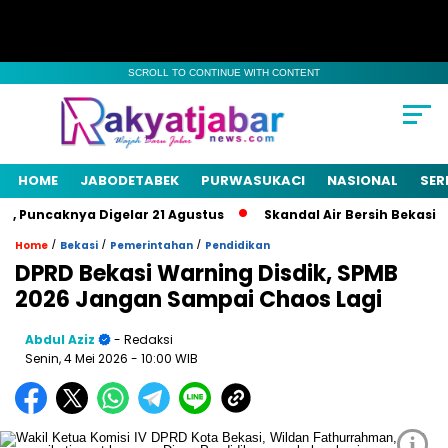
SCROLL TO CONTINUE WITH CONTENT
HOME
JABODETABEK
PURWASUKACI
NASIONAL
SER
 Puncaknya Digelar 21 Agustus
Skandal Air Bersih Bekasi! 3 
/
/
/
Home
Bekasi
Pemerintahan
Pendidikan
DPRD Bekasi Warning Disdik, SPMB
2026 Jangan Sampai Chaos Lagi
Abdul Aziz
- Redaksi
Senin, 4 Mei 2026
- 10:00 WIB
i