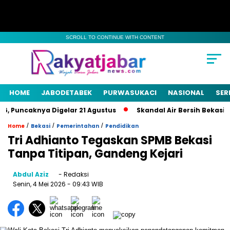
SCROLL TO CONTINUE WITH CONTENT
HOME
JABODETABEK
PURWASUKACI
NASIONAL
SER
, Puncaknya Digelar 21 Agustus
Skandal Air Bersih Bekasi! 3
/
/
/
Home
Bekasi
Pemerintahan
Pendidikan
Tri Adhianto Tegaskan SPMB Bekasi
Tanpa Titipan, Gandeng Kejari
Abdul Aziz
- Redaksi
Senin, 4 Mei 2026
- 09:43 WIB