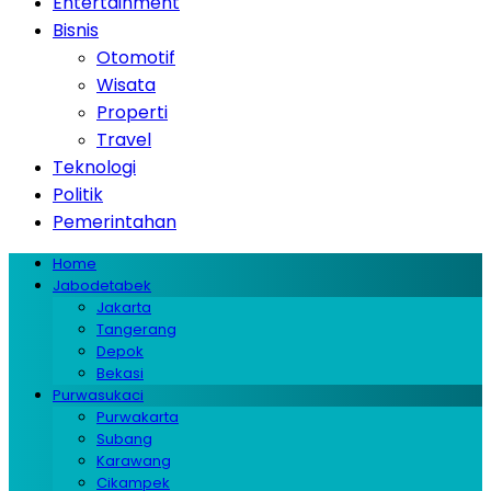
Entertainment
Bisnis
Otomotif
Wisata
Properti
Travel
Teknologi
Politik
Pemerintahan
Home
Jabodetabek
Jakarta
Tangerang
Depok
Bekasi
Purwasukaci
Purwakarta
Subang
Karawang
Cikampek