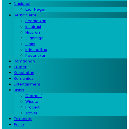
Nasional
Luar Negeri
Serba Serbi
Pendidikan
Inspirasi
Hiburan
Olahraga
Opini
Kriminalitas
Kecantikan
Ramadhan
Kuliner
Kesehatan
Komunitas
Entertainment
Bisnis
Otomotif
Wisata
Properti
Travel
Teknologi
Politik