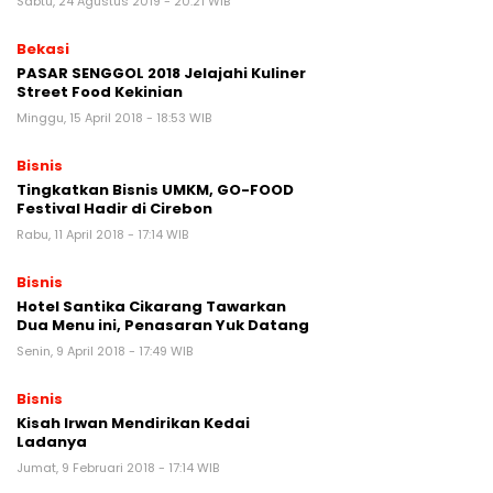
Sabtu, 24 Agustus 2019 - 20:21 WIB
Bekasi
PASAR SENGGOL 2018 Jelajahi Kuliner
Street Food Kekinian
Minggu, 15 April 2018 - 18:53 WIB
Bisnis
Tingkatkan Bisnis UMKM, GO-FOOD
Festival Hadir di Cirebon
Rabu, 11 April 2018 - 17:14 WIB
Bisnis
Hotel Santika Cikarang Tawarkan
Dua Menu ini, Penasaran Yuk Datang
Senin, 9 April 2018 - 17:49 WIB
Bisnis
Kisah Irwan Mendirikan Kedai
Ladanya
Jumat, 9 Februari 2018 - 17:14 WIB