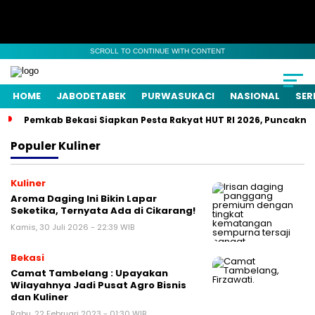
SCROLL TO CONTINUE WITH CONTENT
HOME
JABODETABEK
PURWASUKACI
NASIONAL
SER
Pemkab Bekasi Siapkan Pesta Rakyat HUT RI 2026, Puncaknya
Populer
Kuliner
Kuliner
Aroma Daging Ini Bikin Lapar
Seketika, Ternyata Ada di Cikarang!
Kamis, 30 Juli 2026 - 22:39 WIB
Bekasi
Camat Tambelang : Upayakan
Wilayahnya Jadi Pusat Agro Bisnis
dan Kuliner
Rabu, 22 Februari 2023 - 01:30 WIB