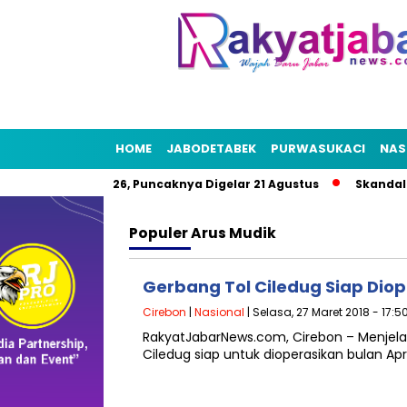
HOME
JABODETABEK
PURWASUKACI
NAS
t HUT RI 2026, Puncaknya Digelar 21 Agustus
Skandal Air Be
Populer
Arus Mudik
Gerbang Tol Ciledug Siap Diop
Cirebon
|
Nasional
| Selasa, 27 Maret 2018 - 17:5
RakyatJabarNews.com, Cirebon – Menjela
Ciledug siap untuk dioperasikan bulan Apr