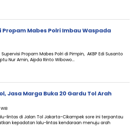
si Propam Mabes Polri Imbau Waspada
upervisi Propam Mabes Polri di Pimpin, AKBP Edi Susanto
Iptu Nur Amin, Aipda Rinto Wibowo…
l, Jasa Marga Buka 20 Gardu Tol Arah
8 WIB
-lintas di Jalan Tol Jakarta-Cikampek sore ini terpantau
kan kepadatan lalu-lintas kendaraan menuju arah