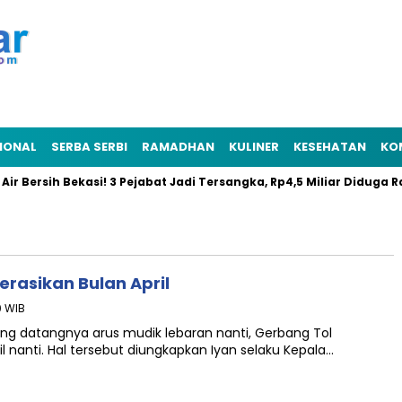
IONAL
SERBA SERBI
RAMADHAN
KULINER
KESEHATAN
KO
rsih Bekasi! 3 Pejabat Jadi Tersangka, Rp4,5 Miliar Diduga Raib
erasikan Bulan April
0 WIB
ng datangnya arus mudik lebaran nanti, Gerbang Tol
il nanti. Hal tersebut diungkapkan Iyan selaku Kepala…