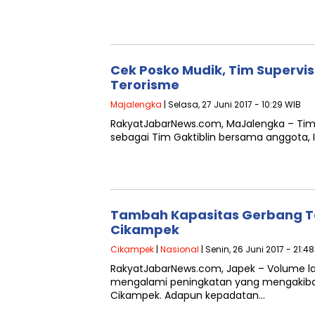
Cek Posko Mudik, Tim Supervi
Terorisme
Majalengka
| Selasa, 27 Juni 2017 - 10:29 WIB
RakyatJabarNews.com, MaJalengka – Tim S
sebagai Tim Gaktiblin bersama anggota, 
Tambah Kapasitas Gerbang To
Cikampek
Cikampek
|
Nasional
| Senin, 26 Juni 2017 - 21:4
RakyatJabarNews.com, Japek – Volume lalu
mengalami peningkatan yang mengakibat
Cikampek. Adapun kepadatan…