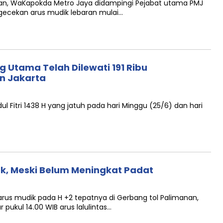
aran, WaKapokda Metro Jaya didampingi Pejabat utama PMJ
gecekan arus mudik lebaran mulai…
g Utama Telah Dilewati 191 Ribu
n Jakarta
l Fitri 1438 H yang jatuh pada hari Minggu (25/6) dan hari
pak, Meski Belum Meningkat Padat
arus mudik pada H +2 tepatnya di Gerbang tol Palimanan,
 pukul 14.00 WIB arus lalulintas…