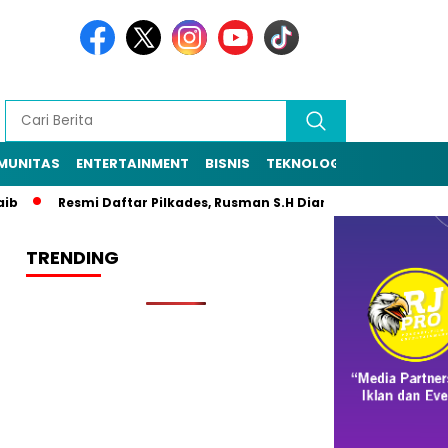
MUNITAS
ENTERTAINMENT
BISNIS
TEKNOLOGI
POLITIK
PE
Resmi Daftar Pilkades, Rusman S.H Diantar Sekitar 1.000 Warga 
TRENDING