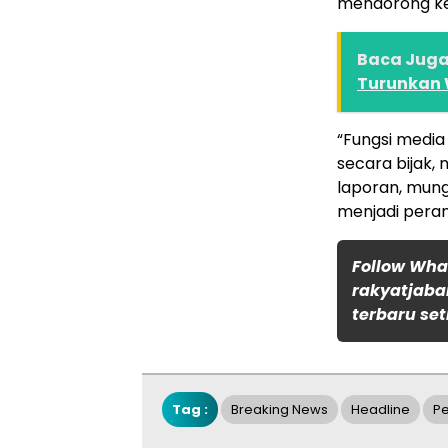
mendorong k
Baca Juga 
Turunkan W
“Fungsi media 
secara bijak, 
laporan, mung
menjadi peran
Follow Wh
rakyatjaba
terbaru set
Tag :
Breaking News
Headline
P