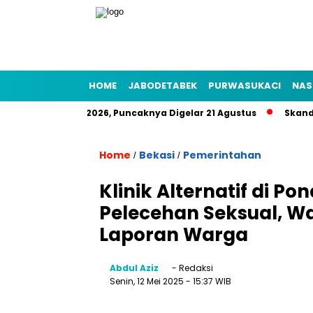
HOME
JABODETABEK
PURWASUKACI
NAS
akyat HUT RI 2026, Puncaknya Digelar 21 Agustus
Skandal Ai
Home
Bekasi
Pemerintahan
/
/
Klinik Alternatif di P
Pelecehan Seksual, Wa
Laporan Warga
Abdul Aziz
- Redaksi
Senin, 12 Mei 2025
- 15:37 WIB