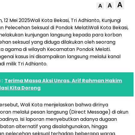
A
A
A
, 12 Mei 2025Wali Kota Bekasi, Tri Adhianto, Kunjungi
 Pelecehan Seksual di Pondok MelatiWali Kota Bekasi,
 melakukan kunjungan langsung kepada para korban
han seksual yang diduga dilakukan oleh seorang
 agama di wilayah Kecamatan Pondok Melati.
genai kasus ini disampaikan langsung melalui kanal
i milik Tri Adhianto.
:
Terima Massa Aksi Unras, Arif Rahman Hakim
lasi Kita Dorong
ersebut, Wali Kota menjelaskan bahwa dirinya
ran melalui pesan langsung (Direct Message) di akun
badinya. Isi laporan menyebutkan adanya dugaan
batan alternatif yang disalahgunakan, hingga
n pelecehan seksual terhadap beberapa warga.