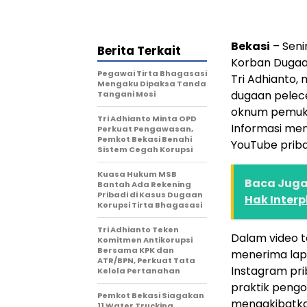
Bekasi
– Senin
Berita Terkait
Korban Dugaan
Pegawai Tirta Bhagasasi
Tri Adhianto,
Mengaku Dipaksa Tanda
dugaan pelece
Tangani Mosi
oknum pemuka
Tri Adhianto Minta OPD
Informasi men
Perkuat Pengawasan,
Pemkot Bekasi Benahi
YouTube pribad
Sistem Cegah Korupsi
Kuasa Hukum MSB
Baca Juga 
Bantah Ada Rekening
Pribadi di Kasus Dugaan
Hak Interp
Korupsi Tirta Bhagasasi
Tri Adhianto Teken
Dalam video t
Komitmen Antikorupsi
Bersama KPK dan
menerima lapo
ATR/BPN, Perkuat Tata
Instagram pri
Kelola Pertanahan
praktik pengo
Pemkot Bekasi Siagakan
mengakibatka
11 Water Trucking