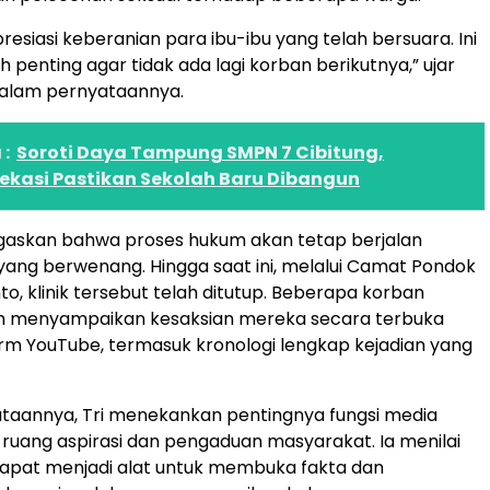
esiasi keberanian para ibu-ibu yang telah bersuara. Ini
 penting agar tidak ada lagi korban berikutnya,” ujar
dalam pernyataannya.
:
Soroti Daya Tampung SMPN 7 Cibitung,
Bekasi Pastikan Sekolah Baru Dibangun
egaskan bahwa proses hukum akan tetap berjalan
 yang berwenang. Hingga saat ini, melalui Camat Pondok
to, klinik tersebut telah ditutup. Beberapa korban
lah menyampaikan kesaksian mereka secara terbuka
orm YouTube, termasuk kronologi lengkap kejadian yang
taannya, Tri menekankan pentingnya fungsi media
i ruang aspirasi dan pengaduan masyarakat. Ia menilai
dapat menjadi alat untuk membuka fakta dan