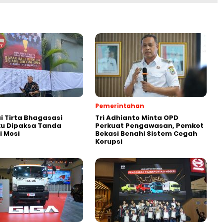
Pemerintahan
 Tirta Bhagasasi
Tri Adhianto Minta OPD
u Dipaksa Tanda
Perkuat Pengawasan, Pemkot
 Mosi
Bekasi Benahi Sistem Cegah
Korupsi