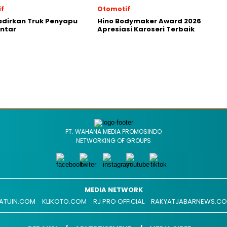
f
Otomotif
adirkan Truk Penyapu
Hino Bodymaker Award 2026
intar
Apresiasi Karoseri Terbaik
PT. WAHANA MEDIA PROMOSINDO
NETWORKING OF GROUPS
MEDIA NETWORK
ATUIN.COM
KLIKOTO.COM
RJ PRO OFFICIAL
RAKYATJABARNEWS.C