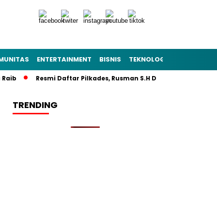
MUNITAS
ENTERTAINMENT
BISNIS
TEKNOLOGI
POLITIK
PE
b
Resmi Daftar Pilkades, Rusman S.H Diantar Sekitar 1.000 Wa
TRENDING