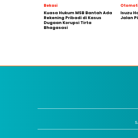
Bekasi
Otomoti
Kuasa Hukum MSB Bantah Ada
Isuzu H
Rekening Pribadi di Kasus
Jalan P
Dugaan Korupsi Tirta
Bhagasasi
S