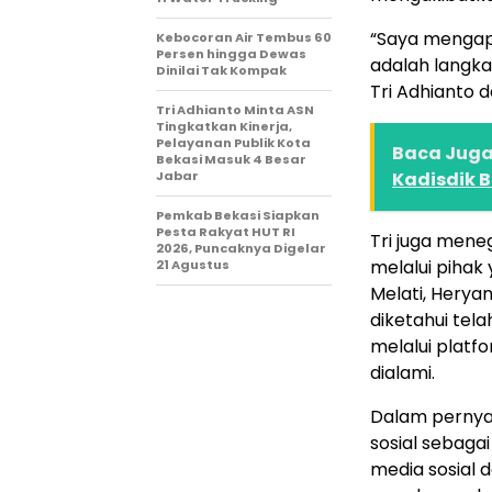
“Saya mengapr
Kebocoran Air Tembus 60
Persen hingga Dewas
adalah langkah
Dinilai Tak Kompak
Tri Adhianto 
Tri Adhianto Minta ASN
Tingkatkan Kinerja,
Pelayanan Publik Kota
Baca Juga 
Bekasi Masuk 4 Besar
Jabar
Kadisdik 
Pemkab Bekasi Siapkan
Pesta Rakyat HUT RI
Tri juga men
2026, Puncaknya Digelar
melalui pihak
21 Agustus
Melati, Heryan
diketahui te
melalui platf
dialami.
Dalam pernya
sosial sebaga
media sosial 