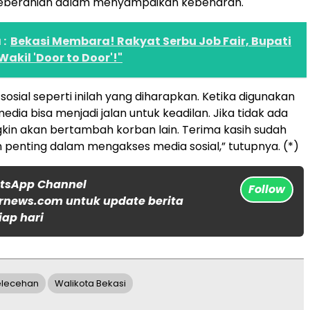
eberanian dalam menyampaikan kebenaran.
:
Bekasi Membara! Rakyat Serbu Job Fair, Bupati
akil 'Door to Door'!"
sosial seperti inilah yang diharapkan. Ketika digunakan
media bisa menjadi jalan untuk keadilan. Jika tidak ada
kin akan bertambah korban lain. Terima kasih sudah
 penting dalam mengakses media sosial,” tutupnya. (*)
atsApp Channel
Follow
rnews.com untuk update berita
iap hari
elecehan
Walikota Bekasi