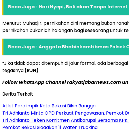
Baca Juga :
Hari Nyepi, Bali akan Tanpa Internet
Menurut Muhadjir, pernikahan dini memang bukan rana
pernikahan bukanlah halangan bagi seseorang untuk t
Baca Juga :
Anggota Bhabinkamtibmas Polsek 
“Jika tidak dapat ditempuh di jalur formal, ada berbaga
tegasnya.
(RJN)
Follow WhatsApp Channel rakyatjabarnews.com untu
Berita Terkait
Atlet Paralimpik Kota Bekasi Bikin Bangga
Tri Adhianto Minta OPD Perkuat Pengawasan, Pemkot Be
Tri Adhianto Teken Komitmen Antikorupsi Bersama KPK 
Pemkot Bekasi Siagakan 11 Water Trucking