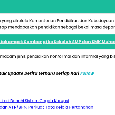
h yang dikelola Kementerian Pendidikan dan Kebudayaa
etap mendapatkan pendidikan sebagai bekal masa depan
Ciakampek Sambangi ke Sekolah SMP dan SMK Mu
i macam jenis pendidikan nonformal dan informal yang bisa
k update berita terbaru setiap hari
Follow
kasi Benahi Sistem Cegah Korupsi
dan ATR/BPN, Perkuat Tata Kelola Pertanahan