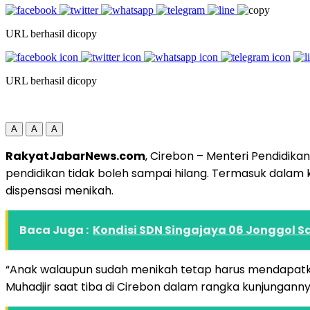
URL berhasil dicopy
URL berhasil dicopy
A
A
A
RakyatJabarNews.com
, Cirebon – Menteri Pendidi
pendidikan tidak boleh sampai hilang. Termasuk dalam
dispensasi menikah.
Baca Juga :
Kondisi SDN Singajaya 06 Jonggol 
“Anak walaupun sudah menikah tetap harus mendapatkan
Muhadjir saat tiba di Cirebon dalam rangka kunjungann