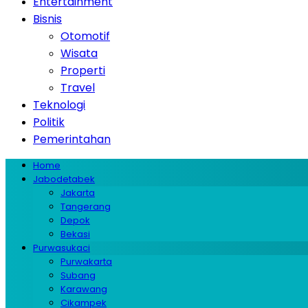
Entertainment
Bisnis
Otomotif
Wisata
Properti
Travel
Teknologi
Politik
Pemerintahan
Home
Jabodetabek
Jakarta
Tangerang
Depok
Bekasi
Purwasukaci
Purwakarta
Subang
Karawang
Cikampek