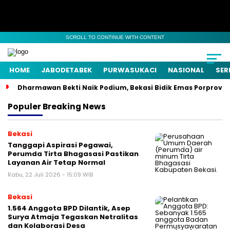
SCROLL TO CONTINUE WITH CONTENT
HOME
JABODETABEK
PURWASUKACI
NASIONAL
SER
Dharmawan Bekti Naik Podium, Bekasi Bidik Emas Porprov
Populer
Breaking News
Bekasi
Tanggapi Aspirasi Pegawai,
Perumda Tirta Bhagasasi Pastikan
Layanan Air Tetap Normal
Rabu, 22 Juli 2026 - 15:09 WIB
Bekasi
1.564 Anggota BPD Dilantik, Asep
Surya Atmaja Tegaskan Netralitas
dan Kolaborasi Desa