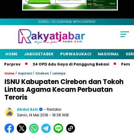
SCROLL TO CONTINUE WITH CONTENT
HOME
JABODETABEK
PURWASUKACI
NASIONAL
SER
orprov
34 OPD Adu Gaya di Panggung Bekasi
Pemkab Bek
/
/
/
Home
Aspirasi
Cirebon
Lainnya
ISNU Kabupaten Cirebon dan Tokoh
Lintas Agama Kecam Perbuatan
Teroris
Abdul Aziz
- Redaksi
Senin, 14 Mei 2018
- 18:38 WIB