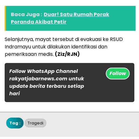
Baca Juga :
Duar! Satu Rumah Porak
Poranda Akibat Petir
Selanjutnya, mayat tersebut di evakuasi ke RSUD
Indramayu untuk dilakukan identifikasi dan
pemeriksaan medis.
(Ziz/RJN)
Follow WhatsApp Channel
Follow
rakyatjabarnews.com untuk
update berita terbaru setiap
hari
Tag :
Tragedi