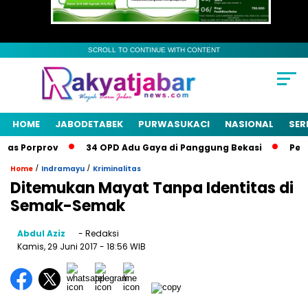
SCROLL TO CONTINUE WITH CONTENT
HOME
JABODETABEK
PURWASUKACI
NASIONAL
SER
as Porprov
34 OPD Adu Gaya di Panggung Bekasi
Pemkab
/
/
Home
Indramayu
Kriminalitas
Ditemukan Mayat Tanpa Identitas di
Semak-Semak
Abdul Aziz
- Redaksi
Kamis, 29 Juni 2017
- 18:56 WIB