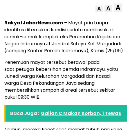
A
A
A
RakyatJabarNews.com
– Mayat pria tanpa
identitas ditemukan kondisi sudah membusuk, di
semak-semak komplek eks Perumahan Kejaksaan
Negeri Indramayu Jl. Jendral Sutoyo Kel. Margadadi
(samping Kantor Pemda Indramayu), Kamis (29/06).
Penemuan mayat tersebut berawal pada
saat petugas kebersihan pemda Indramayu, yaitu
Junedi warga Kelurahan Margadadi dan Kasadi
warga Desa Pekandangan Jaya sedang
membersihkan sampah di areal tersebut sekitar
pukul 09:30 WIB.
Baca Juga :
Galian C Makan Korban, 1 Tewas
Namun, mereka kaget saat melihat tubuh pria yang