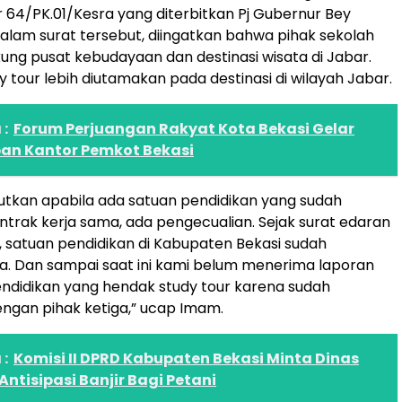
64/PK.01/Kesra yang diterbitkan Pj Gubernur Bey
lam surat tersebut, diingatkan bahwa pihak sekolah
ng pusat kebudayaan dan destinasi wisata di Jabar.
y tour lebih diutamakan pada destinasi di wilayah Jabar.
:
Forum Perjuangan Rakyat Kota Bekasi Gelar
pan Kantor Pemkot Bekasi
tkan apabila ada satuan pendidikan yang sudah
trak kerja sama, ada pengecualian. Sejak surat edaran
n, satuan pendidikan di Kabupaten Bekasi sudah
 Dan sampai saat ini kami belum menerima laporan
endidikan yang hendak study tour karena sudah
ngan pihak ketiga,” ucap Imam.
:
Komisi II DPRD Kabupaten Bekasi Minta Dinas
Antisipasi Banjir Bagi Petani