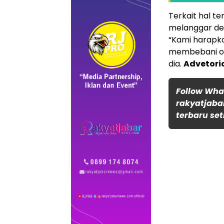
Terkait hal t
melanggar den
“Kami harapka
membebani ora
dia.
Advetori
Follow Wh
rakyatjaba
terbaru set