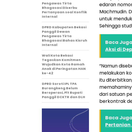
Pengawas Tirta
edaran nomor 
Bhagasasi Diserbu
Machmudin. Da
Pertanyaan soal Konflik
Internal
untuk menduku
Sehingga stud
DPRD Kabupaten Bekasi
Panggil Dewan
Pengawas Tirta
Bhagasasi Bahas Kisruh
Baca Juga 
Internal
Aksi di De
Wali Kota Bekasi
Tegaskan Komitmen
Wujudkan Kota Ramah
“Namun disebu
Anak di Peringatan HAN
melakukan kon
ke-42
itu diterbitka
DPRD Soroti IPL TPA
memahaminya.
Burangkeng Belum
Beroperasi, Plt Bupati
dari satuan p
Panggil DCKTR dan DLH
berkontrak de
Baca Juga 
Pertanian 