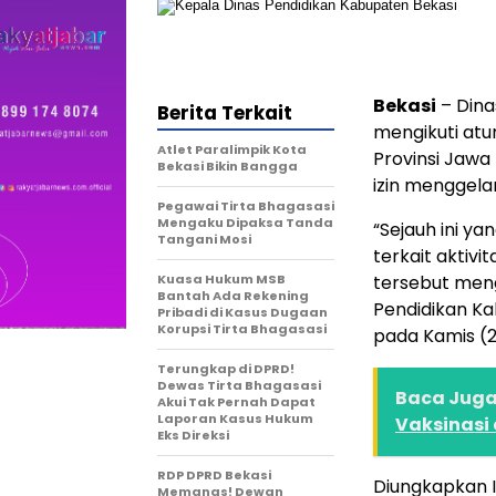
Bekasi
– Dina
Berita Terkait
mengikuti atu
Atlet Paralimpik Kota
Provinsi Jawa 
Bekasi Bikin Bangga
izin menggelar
Pegawai Tirta Bhagasasi
Mengaku Dipaksa Tanda
“Sejauh ini y
Tangani Mosi
terkait aktiv
Kuasa Hukum MSB
tersebut meng
Bantah Ada Rekening
Pendidikan Ka
Pribadi di Kasus Dugaan
Korupsi Tirta Bhagasasi
pada Kamis (2
Terungkap di DPRD!
Dewas Tirta Bhagasasi
Baca Juga 
Akui Tak Pernah Dapat
Laporan Kasus Hukum
Vaksinasi
Eks Direksi
RDP DPRD Bekasi
Diungkapkan Im
Memanas! Dewan