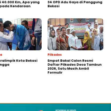
ji 40.000 Km, Apa yang
34 OPD Adu Gaya di Panggung
i pada Kendaraan
Bekasi
ga
Pilkades
aralimpik Kota Bekasi
Empat Bakal Calon Resmi
angga
Daftar Pilkades Desa Tambun
2026, Satu Masih Ambil
Formulir