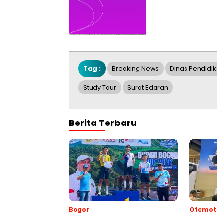
Tag :
Breaking News
Dinas Pendidi
Study Tour
Surat Edaran
Berita Terbaru
Bogor
Otomoti