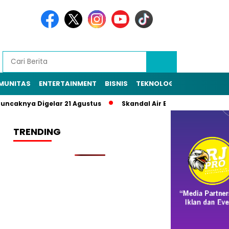
MUNITAS
ENTERTAINMENT
BISNIS
TEKNOLOGI
POLITIK
PE
knya Digelar 21 Agustus
Skandal Air Bersih Bekasi! 3 Pejaba
TRENDING