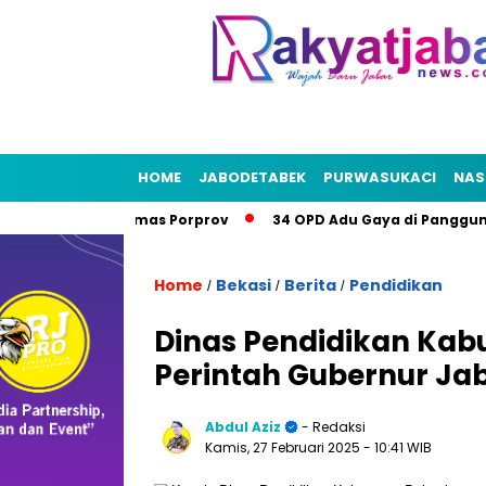
HOME
JABODETABEK
PURWASUKACI
NAS
ekasi Bidik Emas Porprov
34 OPD Adu Gaya di Panggung Be
Home
Bekasi
Berita
Pendidikan
/
/
/
Dinas Pendidikan Kab
Perintah Gubernur Jab
Abdul Aziz
- Redaksi
Kamis, 27 Februari 2025
- 10:41 WIB