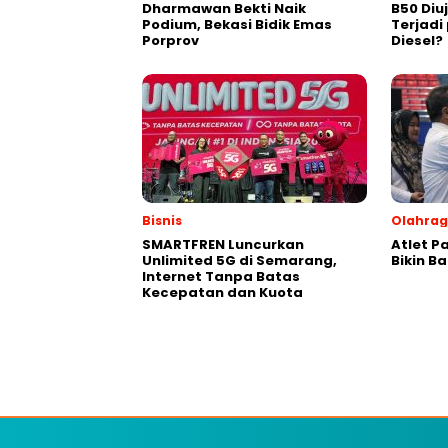
Dharmawan Bekti Naik
B50 Diu
Podium, Bekasi Bidik Emas
Terjad
Porprov
Diesel?
Bisnis
Olahra
SMARTFREN Luncurkan
Atlet P
Unlimited 5G di Semarang,
Bikin B
Internet Tanpa Batas
Kecepatan dan Kuota