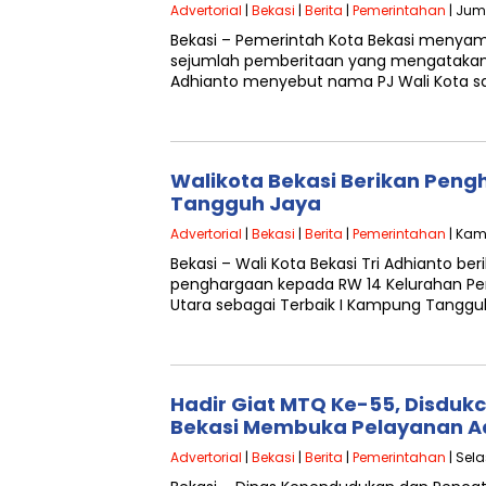
Advertorial
|
Bekasi
|
Berita
|
Pemerintahan
| Jum
Bekasi – Pemerintah Kota Bekasi menyampa
sejumlah pemberitaan yang mengatakan Wa
Adhianto menyebut nama PJ Wali Kota s
Walikota Bekasi Berikan Pe
Tangguh Jaya
Advertorial
|
Bekasi
|
Berita
|
Pemerintahan
| Kam
Bekasi – Wali Kota Bekasi Tri Adhianto be
penghargaan kepada RW 14 Kelurahan Pe
Utara sebagai Terbaik I Kampung Tangg
Hadir Giat MTQ Ke-55, Disduk
Bekasi Membuka Pelayanan 
Advertorial
|
Bekasi
|
Berita
|
Pemerintahan
| Sel