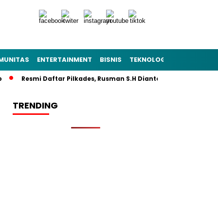
MUNITAS
ENTERTAINMENT
BISNIS
TEKNOLOGI
POLITIK
PE
Resmi Daftar Pilkades, Rusman S.H Diantar Sekitar 1.000 Warga k
TRENDING