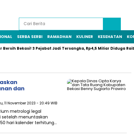
IONAL
SERBA SERBI
RAMADHAN
KULINER
KESEHATAN
KO
ih Bekasi! 3 Pejabat Jadi Tersangka, Rp4,5 Miliar Diduga Raib
taskan
anan dan
tu, 11 November 2023 - 20:49 WIB
ium metrologi legal
ai setelah menuntaskan
0 hari kalender terhitung…