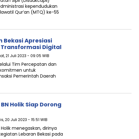
an Sipil (Disdukcapil)
dministrasi kependudukan
awatil Qur’an (MTQ) ke-55
 Bekasi Apresiasi
Transformasi Digital
t, 21 Juli 2023 - 09:05 WIB
elalui Tim Percepatan dan
erkomitmen untuk
ansaksi Pemerintah Daerah
BN Holik Siap Dorong
s, 20 Juli 2023 - 15:51 WIB
 Holik menegaskan, dirinya
kegiatan Lebaran Bekasi pada