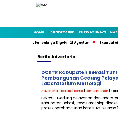
HOME
JABODETABEK
PURWASUKACI
NAS
 HUT RI 2026, Puncaknya Digelar 21 Agustus
Skandal Air Bers
Berita
Advertorial
DCKTR Kabupaten Bekasi Tun
Pembangunan Gedung Pelay
Laboratorium Metrologi
Advertorial
|
Bekasi
|
Berita
|
Pemerintahan
| Sab
Bekasi – Gedung pelayanan dan laborator
Kabupaten Bekasi, Jawa Barat siap dipak
proses pembangunan konstruksi selama 15