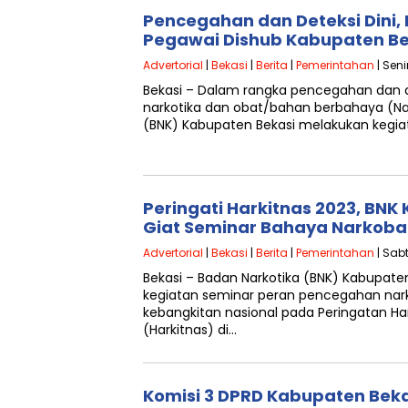
Pencegahan dan Deteksi Dini, 
Pegawai Dishub Kabupaten Be
Advertorial
|
Bekasi
|
Berita
|
Pemerintahan
| Seni
Bekasi – Dalam rangka pencegahan dan d
narkotika dan obat/bahan berbahaya (Na
(BNK) Kabupaten Bekasi melakukan kegiat
Peringati Harkitnas 2023, BNK
Giat Seminar Bahaya Narkoba
Advertorial
|
Bekasi
|
Berita
|
Pemerintahan
| Sabt
Bekasi – Badan Narkotika (BNK) Kabupat
kegiatan seminar peran pencegahan na
kebangkitan nasional pada Peringatan Har
(Harkitnas) di…
Komisi 3 DPRD Kabupaten Bekas