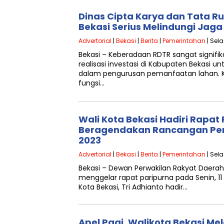
Dinas Cipta Karya dan Tata 
Bekasi Serius Melindungi Jag
Advertorial
|
Bekasi
|
Berita
|
Pemerintahan
| Sela
Bekasi – Keberadaan RDTR sangat signi
realisasi investasi di Kabupaten Bekasi 
dalam pengurusan pemanfaatan lahan. Ke
fungsi…
Wali Kota Bekasi Hadiri Rapat
Beragendakan Rancangan Pe
2023
Advertorial
|
Bekasi
|
Berita
|
Pemerintahan
| Sel
Bekasi – Dewan Perwakilan Rakyat Daerah
menggelar rapat paripurna pada Senin, 1
Kota Bekasi, Tri Adhianto hadir…
Apel Pagi, Walikota Bekasi Me