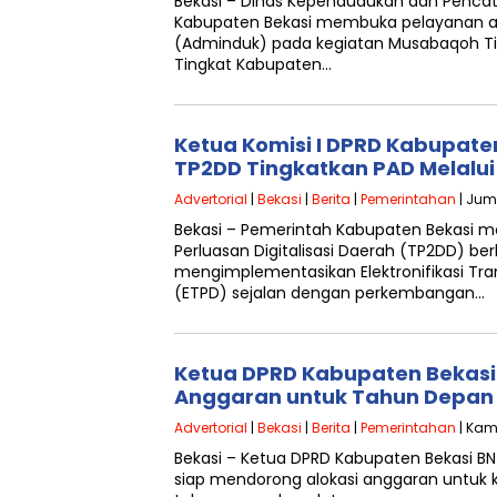
Bekasi – Dinas Kependudukan dan Pencatat
Kabupaten Bekasi membuka pelayanan a
(Adminduk) pada kegiatan Musabaqoh Til
Tingkat Kabupaten…
Ketua Komisi I DPRD Kabupaten
TP2DD Tingkatkan PAD Melalui 
Advertorial
|
Bekasi
|
Berita
|
Pemerintahan
| Juma
Bekasi – Pemerintah Kabupaten Bekasi m
Perluasan Digitalisasi Daerah (TP2DD) b
mengimplementasikan Elektronifikasi Tr
(ETPD) sejalan dengan perkembangan…
Ketua DPRD Kabupaten Bekasi 
Anggaran untuk Tahun Depan
Advertorial
|
Bekasi
|
Berita
|
Pemerintahan
| Kami
Bekasi – Ketua DPRD Kabupaten Bekasi BN
siap mendorong alokasi anggaran untuk 