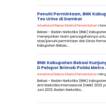
Penuhi Permintaan, BNK Kabu
Tes Urine di Damkar
Advertorial
|
Bekasi
|
Berita
|
Pemerintahan
| Seni
Bekasi – Badan Narkotika (BNK) Kabupaten
menerjunkan team pencegahannya untuk
atas/penuhi permintaan dari Dinas Pe
Kabupaten Bekasi….
BNK Kabupaten Bekasi Kunjun
D Pelopor Brimob Polda Metro
Advertorial
|
Bekasi
|
Berita
|
Pemerintahan
| Ming
Bekasi – Badan Narkotika (BNK) Kabupaten
Anti Narkotika Internasional (HANI) 2023 
Juni 2023, Badan Narkotika…