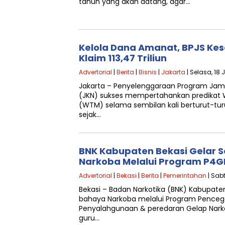
tahun yang akan datang, agar…
Kelola Dana Amanat, BPJS Ke
Klaim 113,47 Triliun
Advertorial
|
Berita
|
Bisnis
|
Jakarta
| Selasa, 18 J
Jakarta – Penyelenggaraan Program Jam
(JKN) sukses mempertahankan predikat W
(WTM) selama sembilan kali berturut-turut
sejak…
BNK Kabupaten Bekasi Gelar S
Narkoba Melalui Program P4G
Advertorial
|
Bekasi
|
Berita
|
Pemerintahan
| Sabt
Bekasi – Badan Narkotika (BNK) Kabupaten
bahaya Narkoba melalui Program Pence
Penyalahgunaan & peredaran Gelap Nark
guru…