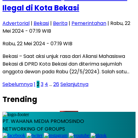
Ilegal di Kota Bekasi
Advertorial
|
Bekasi
|
Berita
|
Pemerintahan
| Rabu, 22
Mei 2024 - 07:19 WIB
Rabu, 22 Mei 2024 - 07:19 WIB
Bekasi – Saat aksi unjuk rasa dari Aliansi Mahasiswa
Bekasi di DPRD Kota Bekasi dan diterima sejumlah
anggota dewan pada Rabu (22/5/2024). Salah satu…
Paginasi
Sebelumnya
1
2
3
4
…
26
Selanjutnya
pos
Trending
PT. WAHANA MEDIA PROMOSINDO
NETWORKING OF GROUPS