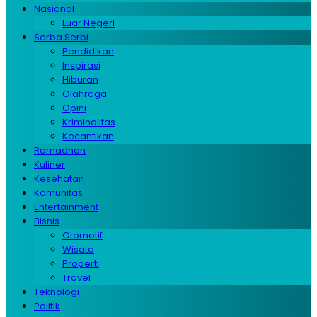
Nasional
Luar Negeri
Serba Serbi
Pendidikan
Inspirasi
Hiburan
Olahraga
Opini
Kriminalitas
Kecantikan
Ramadhan
Kuliner
Kesehatan
Komunitas
Entertainment
Bisnis
Otomotif
Wisata
Properti
Travel
Teknologi
Politik