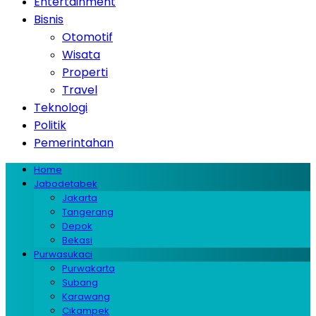
Entertainment
Bisnis
Otomotif
Wisata
Properti
Travel
Teknologi
Politik
Pemerintahan
Home
Jabodetabek
Jakarta
Tangerang
Depok
Bekasi
Purwasukaci
Purwakarta
Subang
Karawang
Cikampek