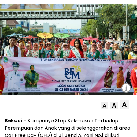
i
A
A
A
Bekasi
– Kampanye Stop Kekerasan Terhadap
Perempuan dan Anak yang di selenggarakan di area
Car Free Day (CFD) di Jl. Jend A. Yani No.1 di ikuti