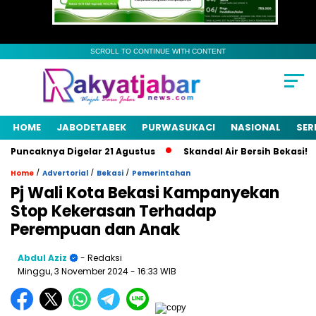
SCROLL TO CONTINUE WITH CONTENT
HOME
JABODETABEK
PURWASUKACI
NASIONAL
SER
uncaknya Digelar 21 Agustus
Skandal Air Bersih Bekasi! 3 Pe
/
/
/
Home
Advertorial
Bekasi
Pemerintahan
Pj Wali Kota Bekasi Kampanyekan
Stop Kekerasan Terhadap
Perempuan dan Anak
Abdul Aziz
- Redaksi
Minggu, 3 November 2024
- 16:33 WIB