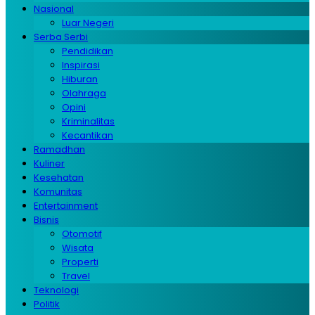
Nasional
Luar Negeri
Serba Serbi
Pendidikan
Inspirasi
Hiburan
Olahraga
Opini
Kriminalitas
Kecantikan
Ramadhan
Kuliner
Kesehatan
Komunitas
Entertainment
Bisnis
Otomotif
Wisata
Properti
Travel
Teknologi
Politik