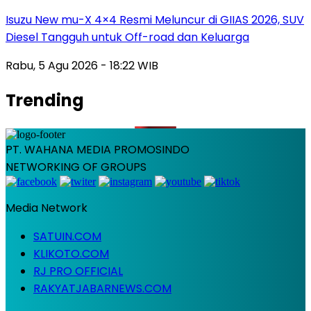
Isuzu New mu-X 4×4 Resmi Meluncur di GIIAS 2026, SUV
Diesel Tangguh untuk Off-road dan Keluarga
Rabu, 5 Agu 2026 - 18:22 WIB
Trending
PT. WAHANA MEDIA PROMOSINDO
NETWORKING OF GROUPS
Media Network
SATUIN.COM
KLIKOTO.COM
RJ PRO OFFICIAL
RAKYATJABARNEWS.COM