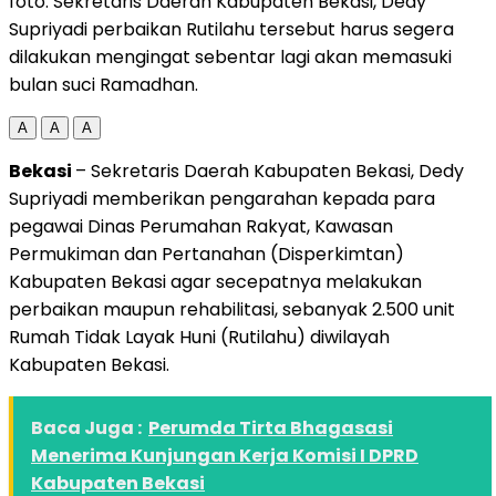
foto: Sekretaris Daerah Kabupaten Bekasi, Dedy
Supriyadi perbaikan Rutilahu tersebut harus segera
dilakukan mengingat sebentar lagi akan memasuki
bulan suci Ramadhan.
A
A
A
Bekasi
– Sekretaris Daerah Kabupaten Bekasi, Dedy
Supriyadi memberikan pengarahan kepada para
pegawai Dinas Perumahan Rakyat, Kawasan
Permukiman dan Pertanahan (Disperkimtan)
Kabupaten Bekasi agar secepatnya melakukan
perbaikan maupun rehabilitasi, sebanyak 2.500 unit
Rumah Tidak Layak Huni (Rutilahu) diwilayah
Kabupaten Bekasi.
Baca Juga :
Perumda Tirta Bhagasasi
Menerima Kunjungan Kerja Komisi I DPRD
Kabupaten Bekasi