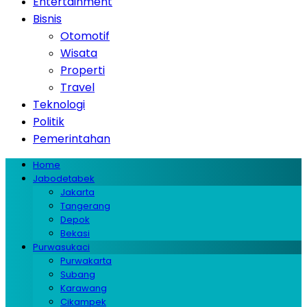
Entertainment
Bisnis
Otomotif
Wisata
Properti
Travel
Teknologi
Politik
Pemerintahan
Home
Jabodetabek
Jakarta
Tangerang
Depok
Bekasi
Purwasukaci
Purwakarta
Subang
Karawang
Cikampek