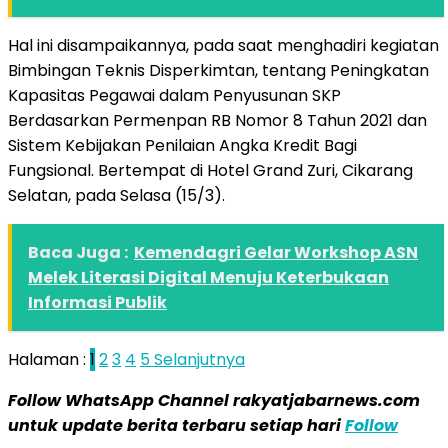
Hal ini disampaikannya, pada saat menghadiri kegiatan
Bimbingan Teknis Disperkimtan, tentang Peningkatan
Kapasitas Pegawai dalam Penyusunan SKP
Berdasarkan Permenpan RB Nomor 8 Tahun 2021 dan
Sistem Kebijakan Penilaian Angka Kredit Bagi
Fungsional. Bertempat di Hotel Grand Zuri, Cikarang
Selatan, pada Selasa (15/3).
Baca Juga :
Kemendagri Gelar Workshop ASN
Melek Literasi Digital Menuju Keterbukaan
Informasi Publik
Halaman :
1
2
3
4
5
Selanjutnya
Follow WhatsApp Channel rakyatjabarnews.com
untuk update berita terbaru setiap hari
Follow