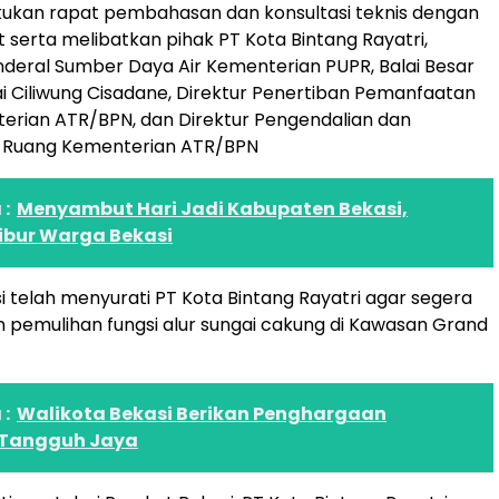
ukan rapat pembahasan dan konsultasi teknis dengan
it serta melibatkan pihak PT Kota Bintang Rayatri,
nderal Sumber Daya Air Kementerian PUPR, Balai Besar
i Ciliwung Cisadane, Direktur Penertiban Pemanfaatan
erian ATR/BPN, dan Direktur Pengendalian dan
 Ruang Kementerian ATR/BPN
:
Menyambut Hari Jadi Kabupaten Bekasi,
ibur Warga Bekasi
 telah menyurati PT Kota Bintang Rayatri agar segera
pemulihan fungsi alur sungai cakung di Kawasan Grand
:
Walikota Bekasi Berikan Penghargaan
Tangguh Jaya