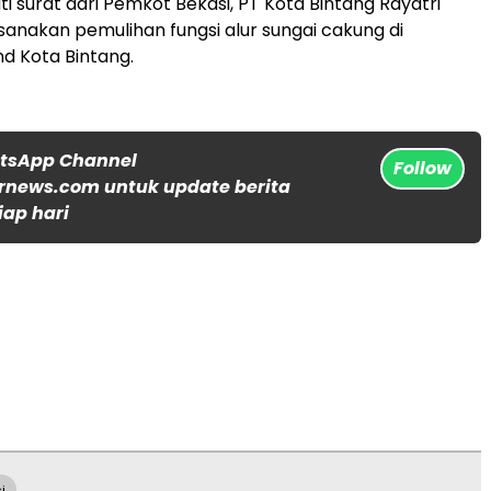
i surat dari Pemkot Bekasi, PT Kota Bintang Rayatri
anakan pemulihan fungsi alur sungai cakung di
d Kota Bintang.
atsApp Channel
Follow
rnews.com untuk update berita
iap hari
i