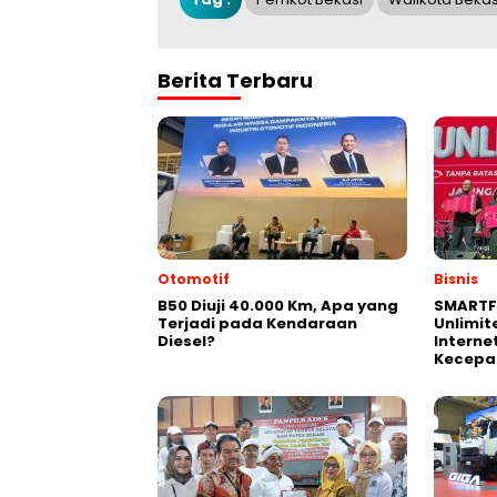
Berita Terbaru
Otomotif
Bisnis
B50 Diuji 40.000 Km, Apa yang
SMARTF
Terjadi pada Kendaraan
Unlimit
Diesel?
Interne
Kecepa