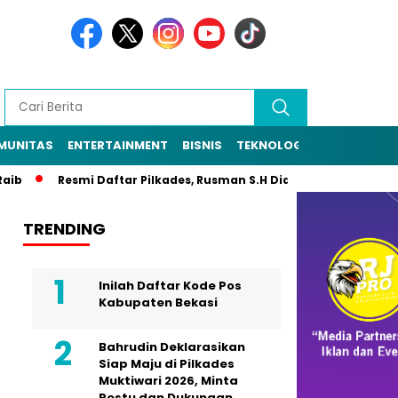
MUNITAS
ENTERTAINMENT
BISNIS
TEKNOLOGI
POLITIK
PE
Resmi Daftar Pilkades, Rusman S.H Diantar Sekitar 1.000 Warga
TRENDING
Inilah Daftar Kode Pos
Kabupaten Bekasi
Bahrudin Deklarasikan
Siap Maju di Pilkades
Muktiwari 2026, Minta
Restu dan Dukungan