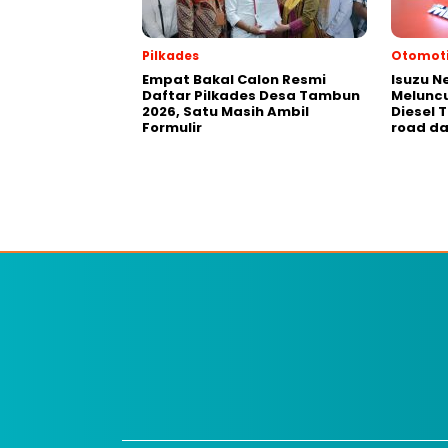
Pilkades
Otomoti
Empat Bakal Calon Resmi
Isuzu N
Daftar Pilkades Desa Tambun
Meluncu
2026, Satu Masih Ambil
Diesel 
Formulir
road da