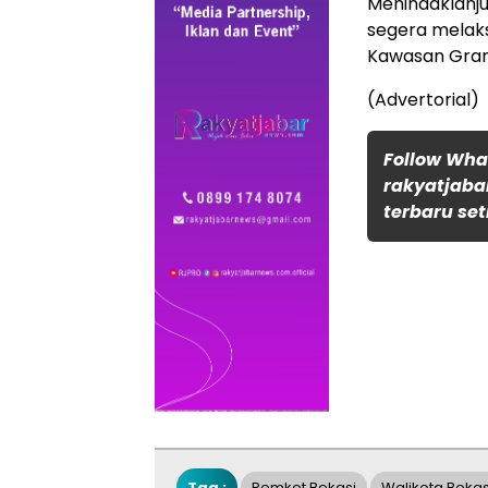
Menindaklanjut
segera melaks
Kawasan Gran
(Advertorial)
Follow Wh
rakyatjaba
terbaru set
Tag :
Pemkot Bekasi
Walikota Bekas