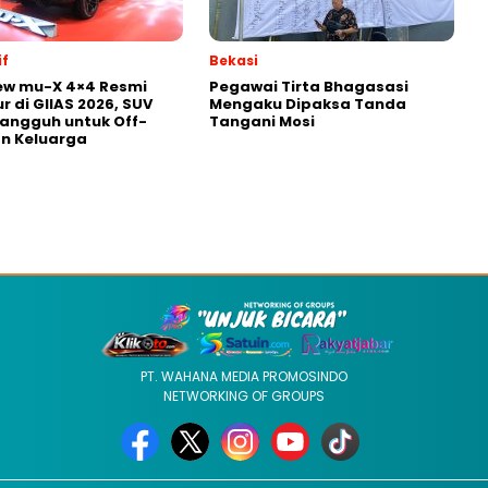
f
Bekasi
ew mu-X 4×4 Resmi
Pegawai Tirta Bhagasasi
r di GIIAS 2026, SUV
Mengaku Dipaksa Tanda
Tangguh untuk Off-
Tangani Mosi
n Keluarga
PT. WAHANA MEDIA PROMOSINDO
NETWORKING OF GROUPS