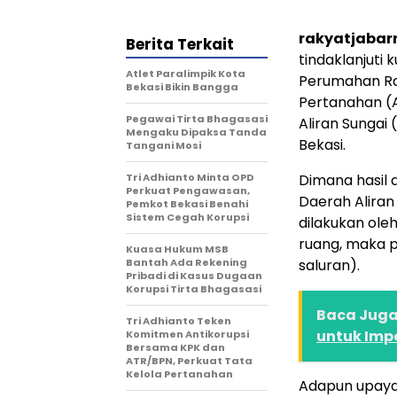
rakyatjabar
Berita Terkait
tindaklanjuti
Atlet Paralimpik Kota
Perumahan Ra
Bekasi Bikin Bangga
Pertanahan (
Pegawai Tirta Bhagasasi
Aliran Sungai
Mengaku Dipaksa Tanda
Bekasi.
Tangani Mosi
Tri Adhianto Minta OPD
Dimana hasil 
Perkuat Pengawasan,
Daerah Aliran
Pemkot Bekasi Benahi
Sistem Cegah Korupsi
dilakukan ole
ruang, maka pe
Kuasa Hukum MSB
Bantah Ada Rekening
saluran).
Pribadi di Kasus Dugaan
Korupsi Tirta Bhagasasi
Baca Juga 
Tri Adhianto Teken
untuk Imp
Komitmen Antikorupsi
Bersama KPK dan
ATR/BPN, Perkuat Tata
Kelola Pertanahan
Adapun upaya 