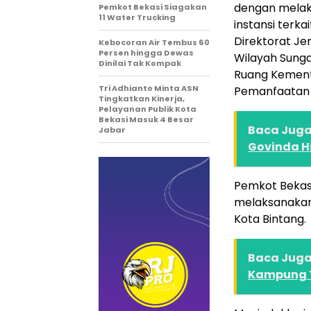
dengan melak
Pemkot Bekasi Siagakan
11 Water Trucking
instansi terka
Direktorat Je
Kebocoran Air Tembus 60
Persen hingga Dewas
Wilayah Sunga
Dinilai Tak Kompak
Ruang Kement
Tri Adhianto Minta ASN
Pemanfaatan
Tingkatkan Kinerja,
Pelayanan Publik Kota
Bekasi Masuk 4 Besar
Baca Juga 
Jabar
Govinda H
Pemkot Bekasi
melaksanakan 
Kota Bintang.
Baca Juga 
Kampung 