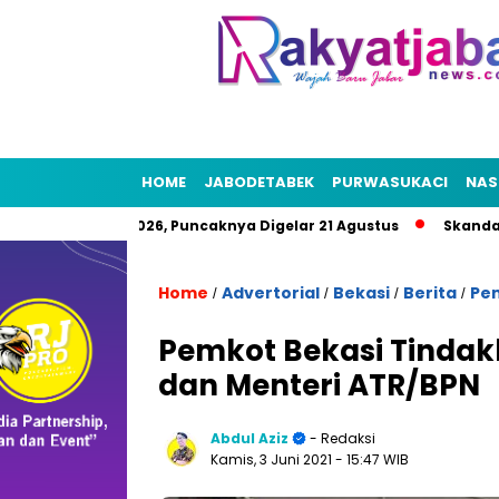
HOME
JABODETABEK
PURWASUKACI
NAS
at HUT RI 2026, Puncaknya Digelar 21 Agustus
Skandal Air Be
Home
Advertorial
Bekasi
Berita
Pe
/
/
/
/
Pemkot Bekasi Tindak
dan Menteri ATR/BPN
Abdul Aziz
- Redaksi
Kamis, 3 Juni 2021
- 15:47 WIB