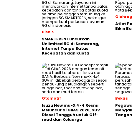
Olahra
Atlet P
Bikin B
Bisnis
SMARTFREN Luncurkan
Unlimited 5G di Semarang,
Internet Tanpa Batas
Kecepatan dan Kuota
Otomotif
Bekasi
Isuzu New mu-X 4×4 Resmi
Pegawai
Meluncur di GIIAS 2026, SUV
Mengak
Diesel Tangguh untuk Off-
Tangani
road dan Keluarga