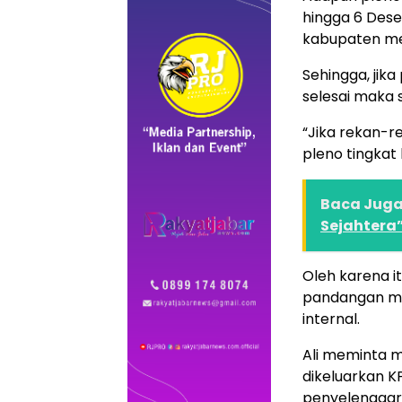
hingga 6 Dese
kabupaten me
Sehingga, jik
selesai maka 
“Jika rekan-r
pleno tingkat
Baca Juga 
Sejahtera”
Oleh karena i
pandangan mer
internal.
Ali meminta m
dikeluarkan KP
penyelenggar