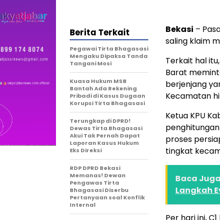
Bekasi
– Pasa
Berita Terkait
saling klaim 
Pegawai Tirta Bhagasasi
Mengaku Dipaksa Tanda
Terkait hal i
Tangani Mosi
Barat meminta
Kuasa Hukum MSB
berjenjang ya
Bantah Ada Rekening
Kecamatan hi
Pribadi di Kasus Dugaan
Korupsi Tirta Bhagasasi
Ketua KPU Kab
Terungkap di DPRD!
penghitungan 
Dewas Tirta Bhagasasi
Akui Tak Pernah Dapat
proses persia
Laporan Kasus Hukum
tingkat keca
Eks Direksi
RDP DPRD Bekasi
Memanas! Dewan
Baca Juga 
Pengawas Tirta
Langkah E
Bhagasasi Diserbu
Pertanyaan soal Konflik
Internal
Per hari ini, 