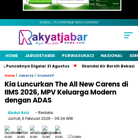
SCROLL TO CONTINUE WITH CONTENT
HOME
JABODETABEK
PURWASUKACI
NASIONAL
SER
Puncaknya Digelar 21 Agustus
Skandal Air Bersih Bekasi! 3 P
/
/
Home
Jakarta
Otomotif
Kia Luncurkan The All New Carens di
IIMS 2026, MPV Keluarga Modern
dengan ADAS
Abdul Aziz
- Redaksi
Jumat, 6 Februari 2026
- 09:24 WIB