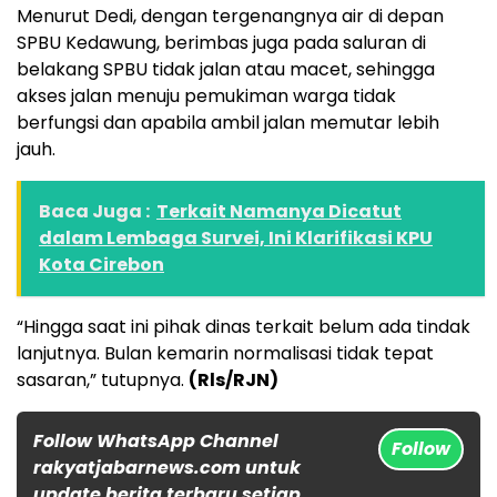
Menurut Dedi, dengan tergenangnya air di depan
SPBU Kedawung, berimbas juga pada saluran di
belakang SPBU tidak jalan atau macet, sehingga
akses jalan menuju pemukiman warga tidak
berfungsi dan apabila ambil jalan memutar lebih
jauh.
Baca Juga :
Terkait Namanya Dicatut
dalam Lembaga Survei, Ini Klarifikasi KPU
Kota Cirebon
“Hingga saat ini pihak dinas terkait belum ada tindak
lanjutnya. Bulan kemarin normalisasi tidak tepat
sasaran,” tutupnya.
(Rls/RJN)
Follow WhatsApp Channel
Follow
rakyatjabarnews.com untuk
update berita terbaru setiap