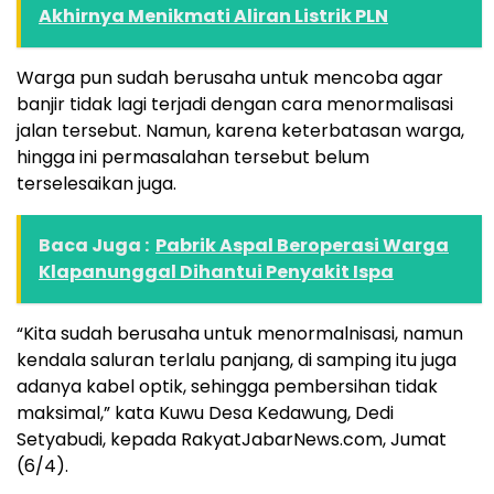
Akhirnya Menikmati Aliran Listrik PLN
Warga pun sudah berusaha untuk mencoba agar
banjir tidak lagi terjadi dengan cara menormalisasi
jalan tersebut. Namun, karena keterbatasan warga,
hingga ini permasalahan tersebut belum
terselesaikan juga.
Baca Juga :
Pabrik Aspal Beroperasi Warga
Klapanunggal Dihantui Penyakit Ispa
“Kita sudah berusaha untuk menormalnisasi, namun
kendala saluran terlalu panjang, di samping itu juga
adanya kabel optik, sehingga pembersihan tidak
maksimal,” kata Kuwu Desa Kedawung, Dedi
Setyabudi, kepada RakyatJabarNews.com, Jumat
(6/4).