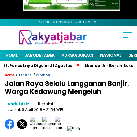
SCROLL TO CONTINUE WITH CONTENT
HOME
JABODETABEK
PURWASUKACI
NASIONAL
SER
6, Puncaknya Digelar 21 Agustus
Skandal Air Bersih Bekasi! 3
/
/
Home
Aspirasi
Cirebon
Jalan Raya Selalu Langganan Banjir,
Warga Kedawung Mengeluh
Abdul Aziz
- Redaksi
Jumat, 6 April 2018
- 21:54 WIB