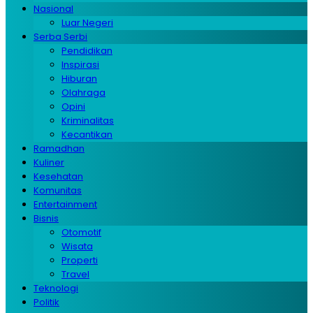
Nasional
Luar Negeri
Serba Serbi
Pendidikan
Inspirasi
Hiburan
Olahraga
Opini
Kriminalitas
Kecantikan
Ramadhan
Kuliner
Kesehatan
Komunitas
Entertainment
Bisnis
Otomotif
Wisata
Properti
Travel
Teknologi
Politik