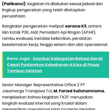
(Palikanci)
. Kegiatan ini dilakukan sesuai jadwal dan
lingkup pengecekan yang telah ditetapkan
perusahaan.
Rangkaian pengecekan meliputi
sarana K3
, antara
lain kotak P3K, Alat Pemadam Api Ringan (APAR),
rambu evakuasi, instalasi kelistrikan, peralatan
keselamatan kerja, hingga sistem dan alat operasional.
Baca Juga :
Damkar Kabupaten Bekasi Gerak
Cepat Padamkan Kebakaran 4 Kios di Pasar
Tambun Selatan
Senior Manager Representative Office 2 PT
Jasamarga Transjawa Tol,
M. Faried Sulistamtama
,
menjelaskan bahwa kegiatan TK3T merupakan
langkah evaluasi internal yang krusial dalam
memastikan operasional jalan tol tetap berjalan