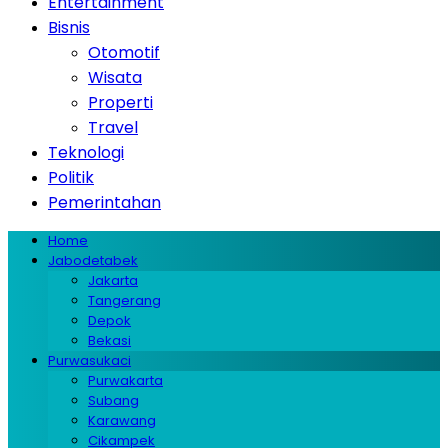
Entertainment
Bisnis
Otomotif
Wisata
Properti
Travel
Teknologi
Politik
Pemerintahan
Home
Jabodetabek
Jakarta
Tangerang
Depok
Bekasi
Purwasukaci
Purwakarta
Subang
Karawang
Cikampek