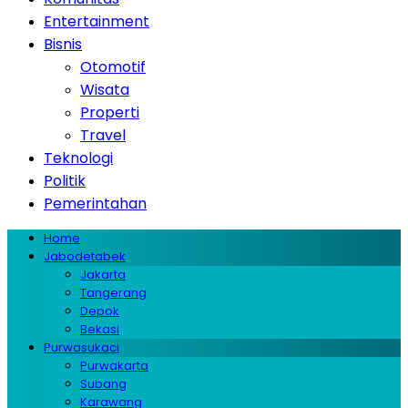
Entertainment
Bisnis
Otomotif
Wisata
Properti
Travel
Teknologi
Politik
Pemerintahan
Home
Jabodetabek
Jakarta
Tangerang
Depok
Bekasi
Purwasukaci
Purwakarta
Subang
Karawang