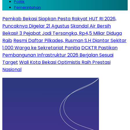
Politik
Pemerintahan
Pemkab Bekasi Siapkan Pesta Rakyat HUT RI 2026,
Puncaknya Digelar 21 Agustus
Skandal Air Bersih
Bekasi! 3 Pejabat Jadi Tersangka, Rp4,5 Miliar Diduga
Raib
Resmi Daftar Pilkades, Rusman S.H Diantar Sekitar
1.000 Warga ke Sekretariat Panitia
DCKTR Pastikan
Pembangunan Infrastruktur 2026 Berjalan Sesuai
Target
Wali Kota Bekasi Optimistis Raih Prestasi
Nasional