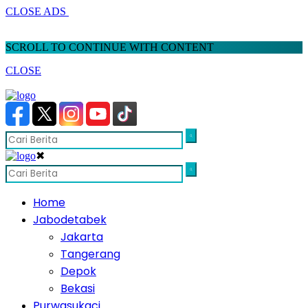
CLOSE ADS
SCROLL TO CONTINUE WITH CONTENT
CLOSE
✖
Home
Jabodetabek
Jakarta
Tangerang
Depok
Bekasi
Purwasukaci