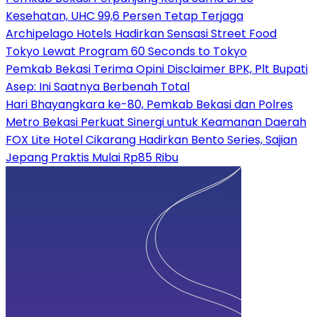
Kesehatan, UHC 99,6 Persen Tetap Terjaga
Archipelago Hotels Hadirkan Sensasi Street Food
Tokyo Lewat Program 60 Seconds to Tokyo
Pemkab Bekasi Terima Opini Disclaimer BPK, Plt Bupati
Asep: Ini Saatnya Berbenah Total
Hari Bhayangkara ke-80, Pemkab Bekasi dan Polres
Metro Bekasi Perkuat Sinergi untuk Keamanan Daerah
FOX Lite Hotel Cikarang Hadirkan Bento Series, Sajian
Jepang Praktis Mulai Rp85 Ribu