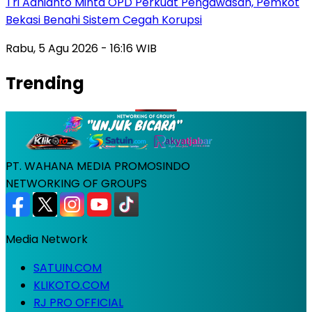
Tri Adhianto Minta OPD Perkuat Pengawasan, Pemkot
Bekasi Benahi Sistem Cegah Korupsi
Rabu, 5 Agu 2026 - 16:16 WIB
Trending
PT. WAHANA MEDIA PROMOSINDO
NETWORKING OF GROUPS
Media Network
SATUIN.COM
KLIKOTO.COM
RJ PRO OFFICIAL