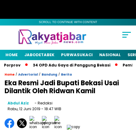
SCROLL TO CONTINUE WITH CONTENT
HOME
JABODETABEK
PURWASUKACI
NASIONAL
SER
Porprov
34 OPD Adu Gaya di Panggung Bekasi
Pemkab B
/
/
/
Home
Advertorial
Bandung
Berita
Eka Resmi Jadi Bupati Bekasi Usai
Dilantik Oleh Ridwan Kamil
Abdul Aziz
- Redaksi
Rabu, 12 Juni 2019
- 18:47 WIB