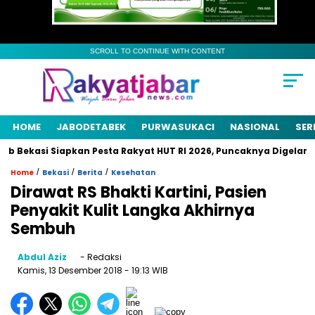
SCROLL TO CONTINUE WITH CONTENT
HOME
JABODETABEK
PURWASUKACI
NASIONAL
SER
ekasi Siapkan Pesta Rakyat HUT RI 2026, Puncaknya Digelar 21 A
/
/
/
Home
Bekasi
Berita
Kesehatan
Dirawat RS Bhakti Kartini, Pasien
Penyakit Kulit Langka Akhirnya
Sembuh
Abdul Aziz
- Redaksi
Kamis, 13 Desember 2018
- 19:13 WIB