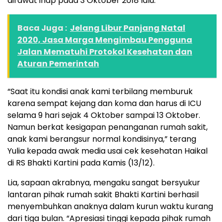
dirawat inap pada 3 Oktober 2018 lalu.
Baca Juga :
Jelang Libur Panjang Natal
2020, Jasa Marga Mengimbau Pengguna
Jalan Mematuhi Protokol Kesehatan dan
Aturan Pemerintah
“Saat itu kondisi anak kami terbilang memburuk
karena sempat kejang dan koma dan harus di ICU
selama 9 hari sejak 4 Oktober sampai 13 Oktober.
Namun berkat kesigapan penanganan rumah sakit,
anak kami berangsur normal kondisinya,” terang
Yulia kepada awak media usai cek kesehatan Haikal
di RS Bhakti Kartini pada Kamis (13/12).
Lia, sapaan akrabnya, mengaku sangat bersyukur
lantaran pihak rumah sakit Bhakti Kartini berhasil
menyembuhkan anaknya dalam kurun waktu kurang
dari tiga bulan. “Apresiasi tinggi kepada pihak rumah