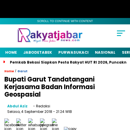
SCROLL TO CONTINUE WITH CONTENT
HOME
JABODETABEK
PURWASUKACI
NASIONAL
SER
Pemkab Bekasi Siapkan Pesta Rakyat HUT RI 2026, Puncaknya
/
Home
Garut
Bupati Garut Tandatangani
Kerjasama Badan Informasi
Geospasial
Abdul Aziz
- Redaksi
Selasa, 4 September 2018
- 21:24 WIB