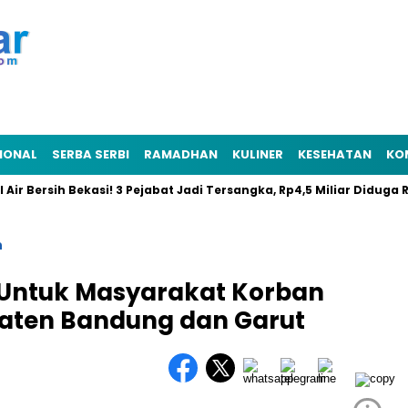
IONAL
SERBA SERBI
RAMADHAN
KULINER
KESEHATAN
KO
 Bersih Bekasi! 3 Pejabat Jadi Tersangka, Rp4,5 Miliar Diduga Raib
n
 Untuk Masyarakat Korban
aten Bandung dan Garut