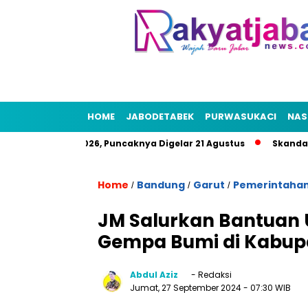
HOME
JABODETABEK
PURWASUKACI
NAS
kyat HUT RI 2026, Puncaknya Digelar 21 Agustus
Skandal Air
Home
Bandung
Garut
Pemerintaha
/
/
/
JM Salurkan Bantuan
Gempa Bumi di Kabup
Abdul Aziz
- Redaksi
Jumat, 27 September 2024
- 07:30 WIB