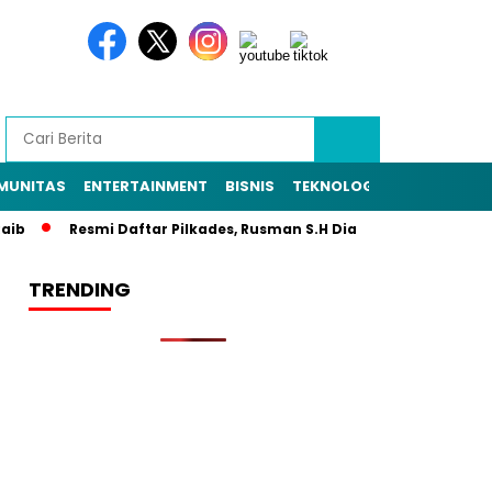
MUNITAS
ENTERTAINMENT
BISNIS
TEKNOLOGI
POLITIK
PE
Resmi Daftar Pilkades, Rusman S.H Diantar Sekitar 1.000 War
TRENDING