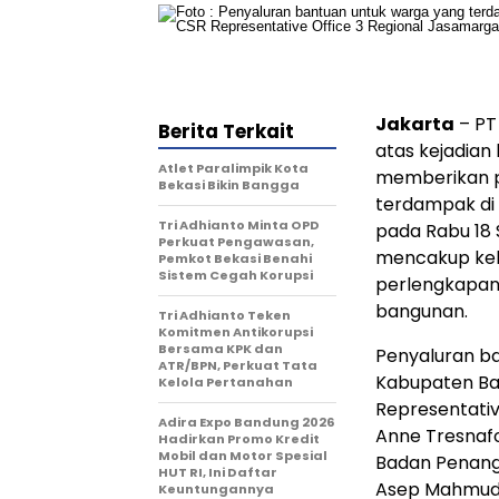
Jakarta
– PT
Berita Terkait
atas kejadia
Atlet Paralimpik Kota
memberikan p
Bekasi Bikin Bangga
terdampak di 
Tri Adhianto Minta OPD
pada Rabu 18
Perkuat Pengawasan,
mencakup keb
Pemkot Bekasi Benahi
Sistem Cegah Korupsi
perlengkapan t
bangunan.
Tri Adhianto Teken
Komitmen Antikorupsi
Bersama KPK dan
Penyaluran b
ATR/BPN, Perkuat Tata
Kabupaten Ba
Kelola Pertanahan
Representativ
Adira Expo Bandung 2026
Anne Tresnafo
Hadirkan Promo Kredit
Mobil dan Motor Spesial
Badan Penang
HUT RI, Ini Daftar
Asep Mahmud,
Keuntungannya