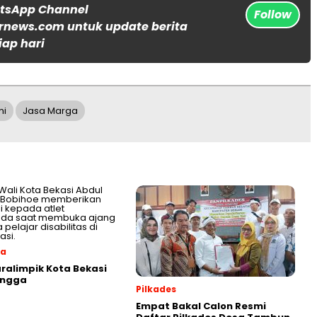
atsApp Channel
Follow
rnews.com untuk update berita
iap hari
mi
Jasa Marga
ga
aralimpik Kota Bekasi
angga
Pilkades
Empat Bakal Calon Resmi