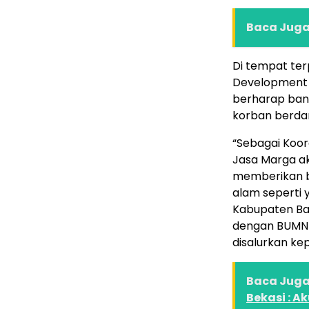
Baca Juga 
Di tempat te
Development 
berharap bant
korban berd
“Sebagai Koor
Jasa Marga a
memberikan b
alam seperti 
Kabupaten Ban
dengan BUMN 
disalurkan ke
Baca Juga 
Bekasi : A