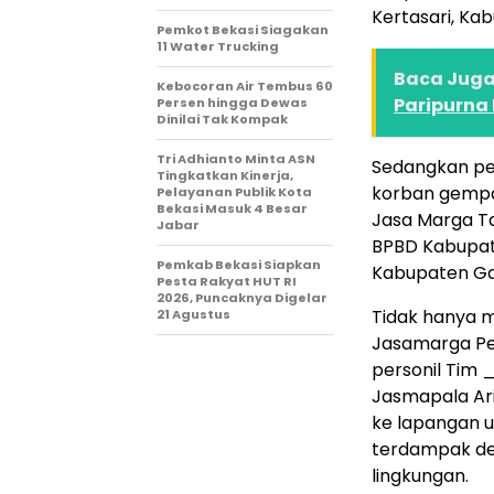
Kertasari, Ka
Pemkot Bekasi Siagakan
11 Water Trucking
Baca Juga 
Kebocoran Air Tembus 60
Paripurna
Persen hingga Dewas
Dinilai Tak Kompak
Tri Adhianto Minta ASN
Sedangkan pe
Tingkatkan Kinerja,
korban gempa 
Pelayanan Publik Kota
Bekasi Masuk 4 Besar
Jasa Marga Ta
Jabar
BPBD Kabupat
Pemkab Bekasi Siapkan
Kabupaten Gar
Pesta Rakyat HUT RI
2026, Puncaknya Digelar
Tidak hanya 
21 Agustus
Jasamarga P
personil Tim 
Jasmapala Ar
ke lapangan 
terdampak de
lingkungan.