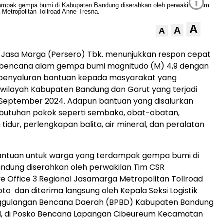
i
A
A
A
 Jasa Marga (Persero) Tbk. menunjukkan respon cepat
n bencana alam gempa bumi magnitudo (M) 4,9 dengan
enyaluran bantuan kepada masyarakat yang
wilayah Kabupaten Bandung dan Garut yang terjadi
 September 2024. Adapun bantuan yang disalurkan
utuhan pokok seperti sembako, obat-obatan,
idur, perlengkapan balita, air mineral, dan peralatan
antuan untuk warga yang terdampak gempa bumi di
ndung diserahkan oleh perwakilan Tim CSR
e Office 3 Regional Jasamarga Metropolitan Tollroad
to dan diterima langsung oleh Kepala Seksi Logistik
gulangan Bencana Daerah (BPBD) Kabupaten Bandung
 di Posko Bencana Lapangan Cibeureum Kecamatan