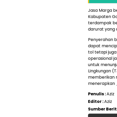
Jasa Marga b
Kabupaten Ga
terdampak be
darurat yang 
Penyerahan b
dapat mencip
tol tetapi ju
operasional j
untuk menunj
Lingkungan (
memberikan m
menerapkan _
Penulis :
Aziz
Editor :
Aziz
Sumber Beri