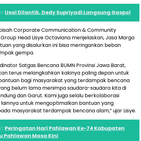
:
Usai Dilantik, Dedy Supriyadi Langsung Gaspol
rpisah Corporate Communication & Community
Group Head Lisye Octaviana menjelaskan, Jasa Marga
uan yang disalurkan ini bisa meringankan beban
ampak gempa.
dinator Satgas Bencana BUMN Provinsi Jawa Barat,
kan terus melangkahkan kakinya paling depan untuk
antuan bagi masyarakat yang terdampak bencana
yang belum lama menimpa saudara-saudara kita di
dung dan Garut. Kami juga selalu berkolaborasi
lainnya untuk mengoptimalkan bantuan yang
pada masyarakat terdampak bencana alam,” ujar Lisye.
:
Peringatan Hari Pahlawan Ke-74 Kabupaten
ku Pahlawan Masa Kini