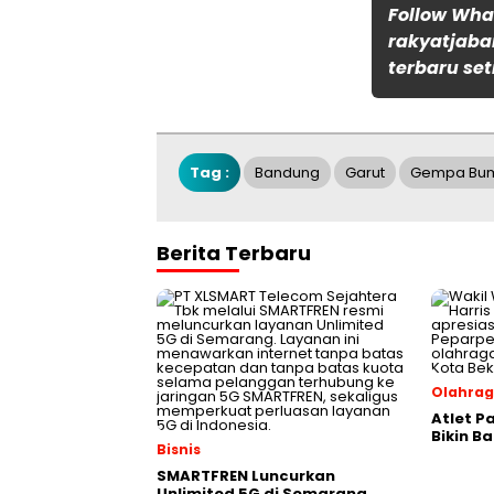
Follow Wh
rakyatjaba
terbaru set
Tag :
Bandung
Garut
Gempa Bu
Berita Terbaru
Olahra
Atlet P
Bikin B
Bisnis
SMARTFREN Luncurkan
Unlimited 5G di Semarang,