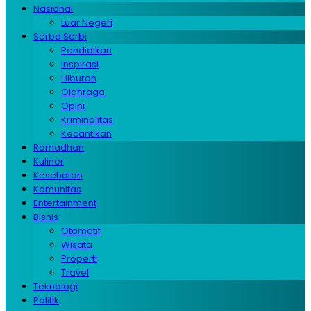
Nasional
Luar Negeri
Serba Serbi
Pendidikan
Inspirasi
Hiburan
Olahraga
Opini
Kriminalitas
Kecantikan
Ramadhan
Kuliner
Kesehatan
Komunitas
Entertainment
Bisnis
Otomotif
Wisata
Properti
Travel
Teknologi
Politik