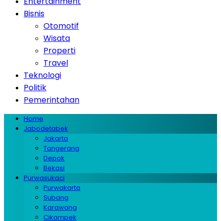
Entertainment
Bisnis
Otomotif
Wisata
Properti
Travel
Teknologi
Politik
Pemerintahan
Home
Jabodetabek
Jakarta
Tangerang
Depok
Bekasi
Purwasukaci
Purwakarta
Subang
Karawang
Cikampek