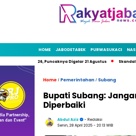
HOME
JABODETABEK
PURWASUKACI
NAS
t HUT RI 2026, Puncaknya Digelar 21 Agustus
Skandal Air Ber
Home
Pemerintahan
Subang
/
/
Bupati Subang: Jang
Diperbaiki
Abdul Aziz
- Redaksi
Senin, 28 April 2025
- 20:13 WIB