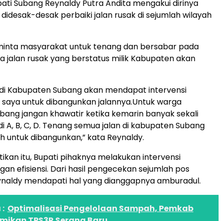
ati Subang Reynaldy Putra Andita mengakui dirinya
didesak-desak perbaiki jalan rusak di sejumlah wilayah
inta masyarakat untuk tenang dan bersabar pada
 jalan rusak yang berstatus milik Kabupaten akan
n di Kabupaten Subang akan mendapat intervensi
 saya untuk dibangunkan jalannya.Untuk warga
ang jangan khawatir ketika kemarin banyak sekali
di A, B, C, D. Tenang semua jalan di kabupaten Subang
h untuk dibangunkan,” kata Reynaldy.
kan itu, Bupati pihaknya melakukan intervensi
an efisiensi. Dari hasil pengecekan sejumlah pos
ynaldy mendapati hal yang dianggapnya amburadul.
:
Optimalisasi Pengelolaan Sampah, Pemkab
smikan TPS3R Serang Baru