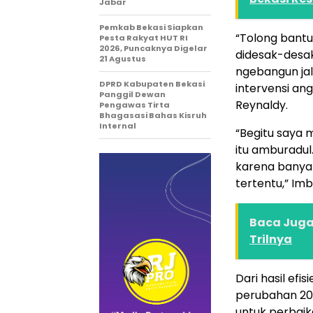
Jabar
Pemkab Bekasi Siapkan
“Tolong bantu 
Pesta Rakyat HUT RI
2026, Puncaknya Digelar
didesak-desa
21 Agustus
ngebangun jal
DPRD Kabupaten Bekasi
intervensi an
Panggil Dewan
Reynaldy.
Pengawas Tirta
Bhagasasi Bahas Kisruh
Internal
“Begitu saya 
itu amburadul
karena banya
tertentu,” Im
Baca Juga 
Trilnya
Dari hasil efi
perubahan 202
untuk perbaika