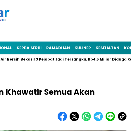
IONAL
SERBA SERBI
RAMADHAN
KULINER
KESEHATAN
KO
sih Bekasi! 3 Pejabat Jadi Tersangka, Rp4,5 Miliar Diduga Raib
an Khawatir Semua Akan