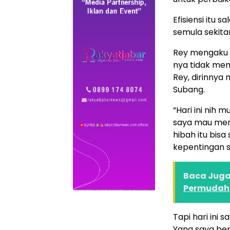
Efisiensi itu
semula sekitar
Rey mengaku s
nya tidak mem
Rey, dirinny
Subang.
“Hari ini nih 
saya mau men
hibah itu bisa
kepentingan s
Baca Juga 
Permudah 
Tapi hari ini 
Yang saya ber