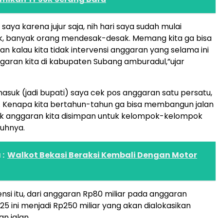
saya karena jujur saja, nih hari saya sudah mulai
k, banyak orang mendesak-desak. Memang kita ga bisa
an kalau kita tidak intervensi anggaran yang selama ini
ggaran kita di kabupaten Subang amburadul,”ujar
masuk (jadi bupati) saya cek pos anggaran satu persatu,
. Kenapa kita bertahun-tahun ga bisa membangun jalan
k anggaran kita disimpan untuk kelompok-kelompok
buhnya.
:
Walkot Bekasi Beraksi Kembali Dengan Motor
siensi itu, dari anggaran Rp80 miliar pada anggaran
5 ini menjadi Rp250 miliar yang akan dialokasikan
n jalan.