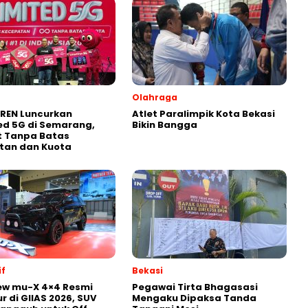
Olahraga
REN Luncurkan
Atlet Paralimpik Kota Bekasi
ed 5G di Semarang,
Bikin Bangga
t Tanpa Batas
tan dan Kuota
f
Bekasi
ew mu-X 4×4 Resmi
Pegawai Tirta Bhagasasi
r di GIIAS 2026, SUV
Mengaku Dipaksa Tanda