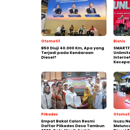
Otomotif
Bisnis
B50 Diuji 40.000 Km, Apa yang
SMARTF
Terjadi pada Kendaraan
Unlimit
Diesel?
Interne
Kecepa
Pilkades
Otomoti
Empat Bakal Calon Resmi
Isuzu N
Daftar Pilkades Desa Tambun
Meluncu