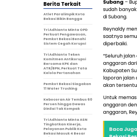
Subang
– Bup
Berita Terkait
sudah banyak 
Atlet Paralimpik Kota
di Subang.
Bekasi Bikin Bangga
Reynaldy mem
Tri Adhianto Minta OPD
Perkuat Pengawasan,
saatnya semua
Pemkot Bekasi Benahi
diperbaiki.
Sistem Cegah Korupsi
Tri Adhianto Teken
“Seluruh jala
Komitmen Antikorupsi
anggaran dari
Bersama KPK dan
ATR/BPN, Perkuat Tata
Kabupaten Sub
Kelola Pertanahan
laporan jalan 
Pemkot Bekasi Siagakan
akan tersentu
11 Water Trucking
Untuk memasti
Kebocoran Air Tembus 60
anggaran deng
Persen hingga Dewas
Dinilai Tak Kompak
anggaran, Re
Tri Adhianto Minta ASN
Tingkatkan Kinerja,
Baca Juga 
Pelayanan Publik Kota
Bekasi Masuk 4 Besar
Bekasi Re