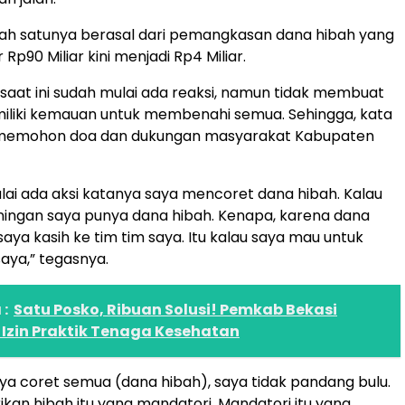
 salah satunya berasal dari pemangkasan dana hibah yang
 Rp90 Miliar kini menjadi Rp4 Miliar.
aat ini sudah mulai ada reaksi, namun tidak membuat
iliki kemauan untuk membenahi semua. Sehingga, kata
a memohon doa dan dukungan masyarakat Kabupaten
mulai ada aksi katanya saya mencoret dana hibah. Kalau
ingan saya punya dana hibah. Kenapa, karena dana
 saya kasih ke tim tim saya. Itu kalau saya mau untuk
aya,” tegasnya.
:
Satu Posko, Ribuan Solusi! Pemkab Bekasi
Izin Praktik Tenaga Kesehatan
saya coret semua (dana hibah), saya tidak pandang bulu.
ikan hibah itu yang mandatori. Mandatori itu yang