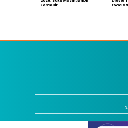
2026, Satu Masih Ambil
Diesel 
Formulir
road da
S