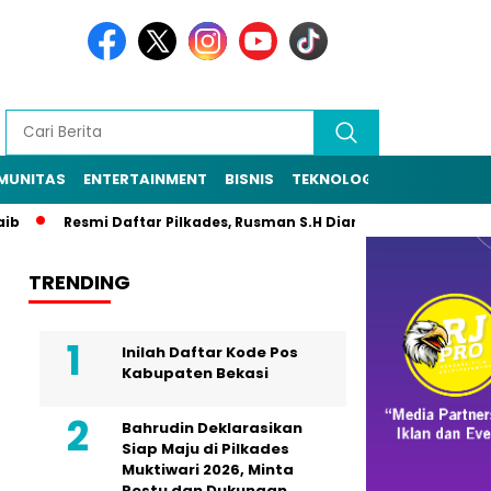
MUNITAS
ENTERTAINMENT
BISNIS
TEKNOLOGI
POLITIK
PE
Resmi Daftar Pilkades, Rusman S.H Diantar Sekitar 1.000 Warga 
TRENDING
Inilah Daftar Kode Pos
Kabupaten Bekasi
Bahrudin Deklarasikan
Siap Maju di Pilkades
Muktiwari 2026, Minta
Restu dan Dukungan