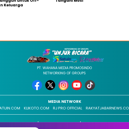
Tangguh untuk Off-
Tangani Mosi
n Keluarga
PT. WAHANA MEDIA PROMOSINDO
NETWORKING OF GROUPS
MEDIA NETWORK
ATUIN.COM
KLIKOTO.COM
RJ PRO OFFICIAL
RAKYATJABARNEWS.C
REDAKSI
ADVERTISEMENT
MEDIA SIBER