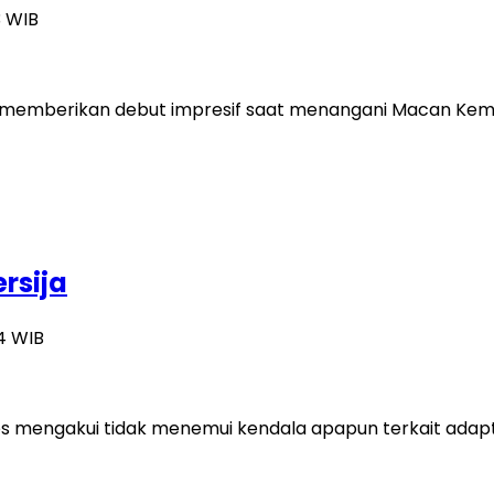
3 WIB
rhasil memberikan debut impresif saat menangani Macan 
rsija
04 WIB
os mengakui tidak menemui kendala apapun terkait adapta