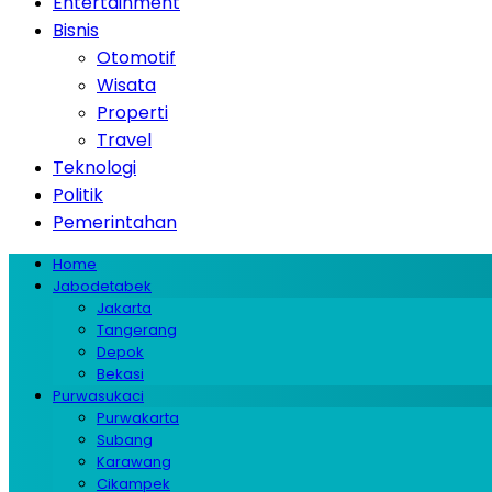
Entertainment
Bisnis
Otomotif
Wisata
Properti
Travel
Teknologi
Politik
Pemerintahan
Home
Jabodetabek
Jakarta
Tangerang
Depok
Bekasi
Purwasukaci
Purwakarta
Subang
Karawang
Cikampek