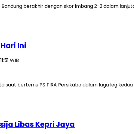
ib Bandung berakhir dengan skor imbang 2-2 dalam lanjut
ari Ini
11:51 WIB
rta saat bertemu PS TIRA Persikabo dalam laga leg kedua 
ija Libas Kepri Jaya