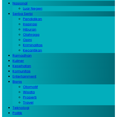
Nasional
Luar Negeri
Serba Serbi
Pendidikan
Inspirasi
Hiburan
Olahraga
Opini
Kriminalitas
Kecantikan
Ramadhan
Kuliner
Kesehatan
Komunitas
Entertainment
Bisnis
Otomotif
Wisata
Properti
Travel
Teknologi
Politik