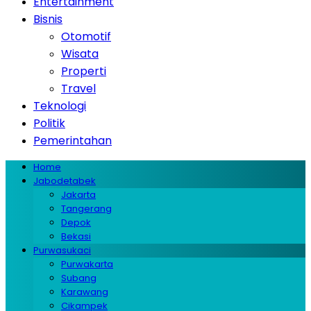
Entertainment
Bisnis
Otomotif
Wisata
Properti
Travel
Teknologi
Politik
Pemerintahan
Home
Jabodetabek
Jakarta
Tangerang
Depok
Bekasi
Purwasukaci
Purwakarta
Subang
Karawang
Cikampek