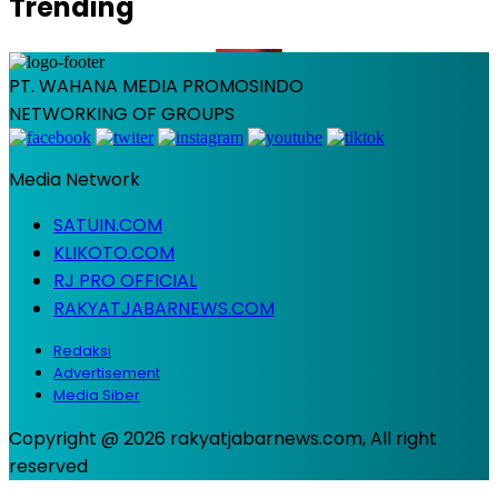
Trending
PT. WAHANA MEDIA PROMOSINDO
NETWORKING OF GROUPS
Media Network
SATUIN.COM
KLIKOTO.COM
RJ PRO OFFICIAL
RAKYATJABARNEWS.COM
Redaksi
Advertisement
Media Siber
Copyright @ 2026 rakyatjabarnews.com, All right
reserved