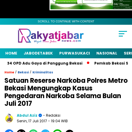
SCROLL TO CONTINUE WITH CONTENT
HOME
JABODETABEK
PURWASUKACI
NASIONAL
SER
 OPD Adu Gaya di Panggung Bekasi
Pemkab Bekasi Siapkan Pe
/
/
Home
Bekasi
Kriminalitas
Satuan Reserse Narkoba Polres Metro
Bekasi Mengungkap Kasus
Pengedaran Narkoba Selama Bulan
Juli 2017
Abdul Aziz
- Redaksi
Senin, 17 Juli 2017
- 19:04 WIB