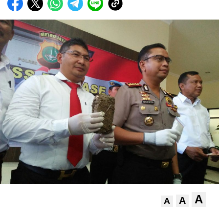
A
A
A