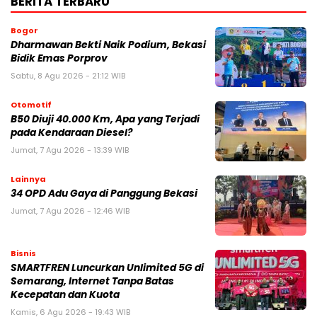
BERITA TERBARU
Bogor
Dharmawan Bekti Naik Podium, Bekasi
Bidik Emas Porprov
Sabtu, 8 Agu 2026 - 21:12 WIB
Otomotif
B50 Diuji 40.000 Km, Apa yang Terjadi
pada Kendaraan Diesel?
Jumat, 7 Agu 2026 - 13:39 WIB
Lainnya
34 OPD Adu Gaya di Panggung Bekasi
Jumat, 7 Agu 2026 - 12:46 WIB
Bisnis
SMARTFREN Luncurkan Unlimited 5G di
Semarang, Internet Tanpa Batas
Kecepatan dan Kuota
Kamis, 6 Agu 2026 - 19:43 WIB