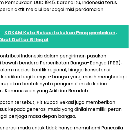
m Pembukaan UUD 1945. Karena itu, Indonesia terus
eran aktif melalui berbagai misi perdamaian
:
KOKAM Kota Bekasi Lakukan Penggerebekan,
bat Daftar G Ilegal
ontribusi Indonesia dalam pengiriman pasukan
i bawah bendera Perserikatan Bangsa-Bangsa (PBB),
alam mediasi konflik regional, hingga konsistensi
keadilan bagi bangsa-bangsa yang masih menghadapi
erupakan bentuk nyata pengamalan sila kedua
kni Kemanusiaan yang Adil dan Beradab.
tan tersebut, Plt Bupati Bekasi juga memberikan
sus kepada generasi muda yang dinilai memiliki peran
agai penjaga masa depan bangsa.
generasi muda untuk tidak hanya memahami Pancasila