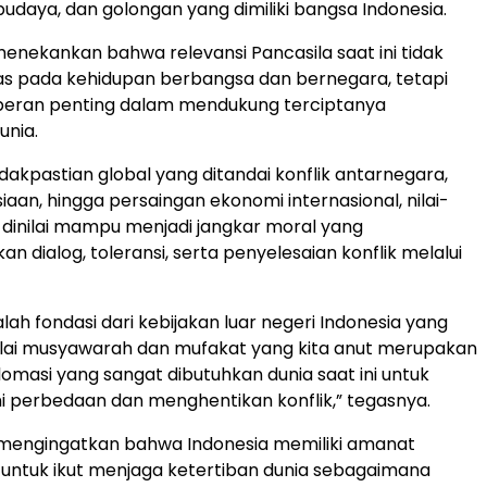
budaya, dan golongan yang dimiliki bangsa Indonesia.
 menekankan bahwa relevansi Pancasila saat ini tidak
as pada kehidupan berbangsa dan bernegara, tetapi
 peran penting dalam mendukung terciptanya
unia.
dakpastian global yang ditandai konflik antarnegara,
iaan, hingga persaingan ekonomi internasional, nilai-
la dinilai mampu menjadi jangkar moral yang
 dialog, toleransi, serta penyelesaian konflik melalui
lah fondasi dari kebijakan luar negeri Indonesia yang
Nilai musyawarah dan mufakat yang kita anut merupakan
lomasi yang sangat dibutuhkan dunia saat ini untuk
 perbedaan dan menghentikan konflik,” tegasnya.
 mengingatkan bahwa Indonesia memiliki amanat
l untuk ikut menjaga ketertiban dunia sebagaimana