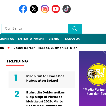
MUNITAS
ENTERTAINMENT
BISNIS
TEKNOLOGI
POLITIK
PE
Resmi Daftar Pilkades, Rusman S.H Diantar Sekitar 1.000 Warga ke 
TRENDING
Inilah Daftar Kode Pos
Kabupaten Bekasi
Bahrudin Deklarasikan
Siap Maju di Pilkades
Muktiwari 2026, Minta
Restu dan Dukungan