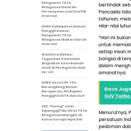
Pengawas Tirta
bertindak seb
Bhagasasi Diserbu
Pancasila tid
Pertanyaan soal Konflik
Internal
tahunan, mel
nilai-nilai lu
DPRD Kabupaten Bekasi
Panggil Dewan
Pengawas Tirta
“Hari ini buk
Bhagasasi Bahas Kisruh
untuk memast
Internal
setiap insan I
Wali Kota Bekasi
bangsa di te
Tegaskan Komitmen
Wujudkan Kota Ramah
dalam mengha
Anak di Peringatan HAN
amanatnya.
ke-42
DPRD Soroti IPL TPA
Burangkeng Belum
Baca Juga 
Beroperasi, Plt Bupati
SUV Turbo 
Panggil DCKTR dan DLH
AEZ “Pusing” Saat
Dipanggil! Eks Dirut Tirta
Menurutnya, P
Bhagasasi Mangkir di
persatuan Ind
Kasus Korupsi Rp4,5 M
pedoman dala