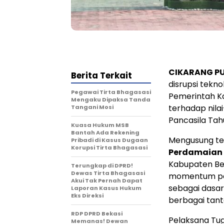
CIKARANG P
Berita Terkait
disrupsi tekn
Pegawai Tirta Bhagasasi
Pemerintah K
Mengaku Dipaksa Tanda
terhadap nilai
Tangani Mosi
Pancasila Tah
Kuasa Hukum MSB
Bantah Ada Rekening
Mengusung t
Pribadi di Kasus Dugaan
Korupsi Tirta Bhagasasi
Perdamaian 
Kabupaten Bek
Terungkap di DPRD!
Dewas Tirta Bhagasasi
momentum pent
Akui Tak Pernah Dapat
sebagai dasa
Laporan Kasus Hukum
Eks Direksi
berbagai tant
RDP DPRD Bekasi
Pelaksana Tuga
Memanas! Dewan