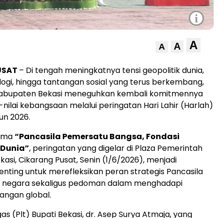
i
A
A
A
USAT
– Di tengah meningkatnya tensi geopolitik dunia,
ologi, hingga tantangan sosial yang terus berkembang,
abupaten Bekasi meneguhkan kembali komitmennya
-nilai kebangsaan melalui peringatan Hari Lahir (Harlah)
un 2026.
ema
“Pancasila Pemersatu Bangsa, Fondasi
Dunia”
, peringatan yang digelar di Plaza Pemerintah
asi, Cikarang Pusat, Senin (1/6/2026), menjadi
ing untuk merefleksikan peran strategis Pancasila
r negara sekaligus pedoman dalam menghadapi
angan global.
s (Plt) Bupati Bekasi, dr. Asep Surya Atmaja, yang