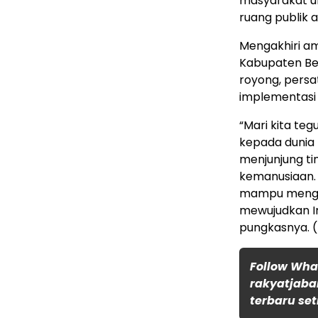
masyarakat un
ruang publik a
Mengakhiri a
Kabupaten Be
royong, persa
implementasi 
“Mari kita te
kepada dunia
menjunjung ting
kemanusiaan. 
mampu mengh
mewujudkan In
pungkasnya. (
Follow Wh
rakyatjaba
terbaru set