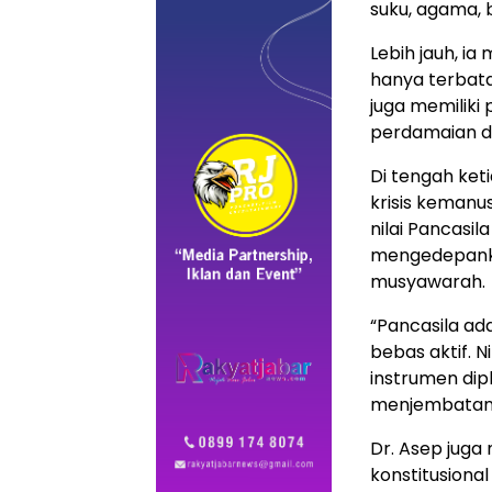
suku, agama, 
Lebih jauh, ia
hanya terbat
juga memiliki
perdamaian d
Di tengah keti
krisis kemanus
nilai Pancasi
mengedepankan
musyawarah.
“Pancasila ada
bebas aktif. 
instrumen dip
menjembatani
Dr. Asep juga
konstitusiona