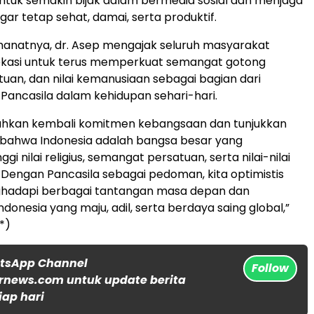
tuk semakin bijak dalam bermedia sosial dan menjaga
gar tetap sehat, damai, serta produktif.
manatnya, dr. Asep mengajak seluruh masyarakat
kasi untuk terus memperkuat semangat gotong
tuan, dan nilai kemanusiaan sebagai bagian dari
Pancasila dalam kehidupan sehari-hari.
guhkan kembali komitmen kebangsaan dan tunjukkan
 bahwa Indonesia adalah bangsa besar yang
gi nilai religius, semangat persatuan, serta nilai-nilai
Dengan Pancasila sebagai pedoman, kita optimistis
adapi berbagai tantangan masa depan dan
donesia yang maju, adil, serta berdaya saing global,”
*)
atsApp Channel
Follow
rnews.com untuk update berita
iap hari