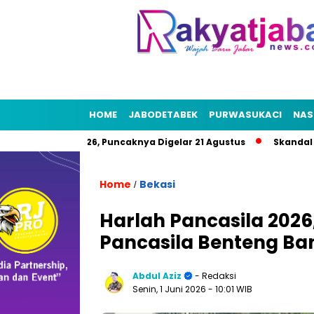
HOME
JABODETABEK
PURWASUKACI
NAS
UT RI 2026, Puncaknya Digelar 21 Agustus
Skandal Air Bersi
Home
Bekasi
/
Harlah Pancasila 2026
Pancasila Benteng Ba
Abdul Aziz
- Redaksi
Senin, 1 Juni 2026
- 10:01 WIB