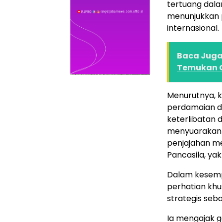
tertuang dala
menunjukkan p
internasional.
Baca Juga 
Temukan O
Menurutnya, k
perdamaian d
keterlibatan d
menyuarakan 
penjajahan m
Pancasila, ya
Dalam kesempa
perhatian khu
strategis seb
Ia mengajak 