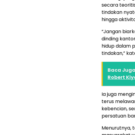
secara teorit
tindakan nyata
hingga aktivita
“Jangan biarka
dinding kanto
hidup dalam p
tindakan,” kat
Baca Juga 
Robert Ki
Ia juga mengi
terus melawan
kebencian, s
persatuan ba
Menurutnya, t