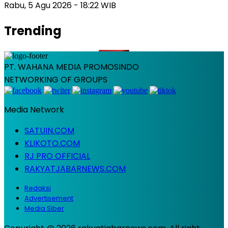
Rabu, 5 Agu 2026 - 18:22 WIB
Trending
PT. WAHANA MEDIA PROMOSINDO
NETWORKING OF GROUPS
Media Network
SATUIN.COM
KLIKOTO.COM
RJ PRO OFFICIAL
RAKYATJABARNEWS.COM
Redaksi
Advertisement
Media Siber