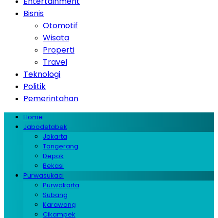
Entertainment
Bisnis
Otomotif
Wisata
Properti
Travel
Teknologi
Politik
Pemerintahan
Home
Jabodetabek
Jakarta
Tangerang
Depok
Bekasi
Purwasukaci
Purwakarta
Subang
Karawang
Cikampek