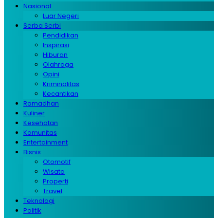
Nasional
Luar Negeri
Serba Serbi
Pendidikan
Inspirasi
Hiburan
Olahraga
Opini
Kriminalitas
Kecantikan
Ramadhan
Kuliner
Kesehatan
Komunitas
Entertainment
Bisnis
Otomotif
Wisata
Properti
Travel
Teknologi
Politik