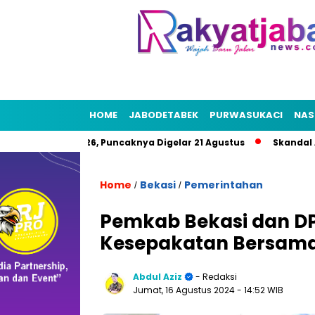
HOME
JABODETABEK
PURWASUKACI
NAS
 HUT RI 2026, Puncaknya Digelar 21 Agustus
Skandal Air Bers
Home
Bekasi
Pemerintahan
/
/
Pemkab Bekasi dan D
Kesepakatan Bersama
Abdul Aziz
- Redaksi
Jumat, 16 Agustus 2024
- 14:52 WIB