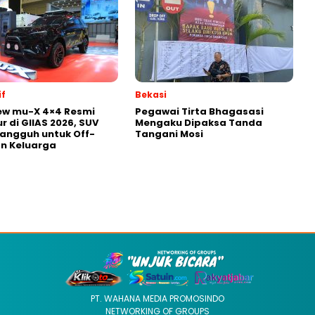
f
Bekasi
ew mu-X 4×4 Resmi
Pegawai Tirta Bhagasasi
r di GIIAS 2026, SUV
Mengaku Dipaksa Tanda
Tangguh untuk Off-
Tangani Mosi
n Keluarga
PT. WAHANA MEDIA PROMOSINDO
NETWORKING OF GROUPS