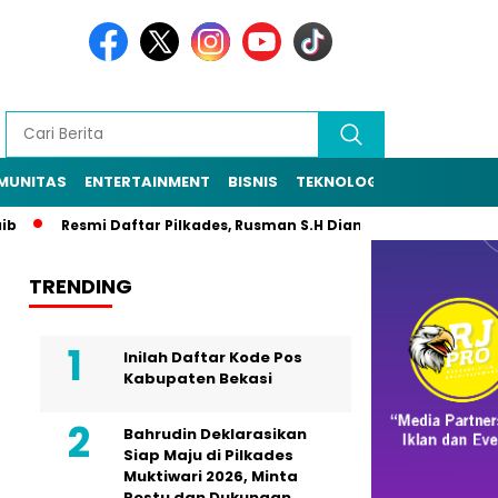
MUNITAS
ENTERTAINMENT
BISNIS
TEKNOLOGI
POLITIK
PE
Resmi Daftar Pilkades, Rusman S.H Diantar Sekitar 1.000 Warga k
TRENDING
Inilah Daftar Kode Pos
Kabupaten Bekasi
Bahrudin Deklarasikan
Siap Maju di Pilkades
Muktiwari 2026, Minta
Restu dan Dukungan