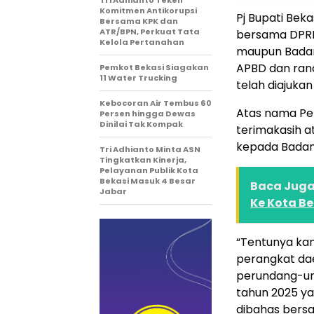
Tri Adhianto Teken
Komitmen Antikorupsi
Pj Bupati Bek
Bersama KPK dan
ATR/BPN, Perkuat Tata
bersama DPRD,
Kelola Pertanahan
maupun Badan
APBD dan ranc
Pemkot Bekasi Siagakan
11 Water Trucking
telah diajuka
Kebocoran Air Tembus 60
Atas nama Pe
Persen hingga Dewas
Dinilai Tak Kompak
terimakasih a
kepada Badan
Tri Adhianto Minta ASN
Tingkatkan Kinerja,
Pelayanan Publik Kota
Bekasi Masuk 4 Besar
Baca Juga 
Jabar
Ke Kota Be
“Tentunya kam
perangkat da
perundang-un
tahun 2025 y
dibahas bersa