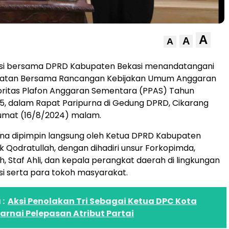
A
A
A
i bersama DPRD Kabupaten Bekasi menandatangani
atan Bersama Rancangan Kebijakan Umum Anggaran
oritas Plafon Anggaran Sementara (PPAS) Tahun
, dalam Rapat Paripurna di Gedung DPRD, Cikarang
Jumat (16/8/2024) malam.
rna dipimpin langsung oleh Ketua DPRD Kabupaten
ik Qodratullah, dengan dihadiri unsur Forkopimda,
h, Staf Ahli, dan kepala perangkat daerah di lingkungan
i serta para tokoh masyarakat.
:
Aksi Penolakan Tri Sebagai Ketua DPC Kota
arnai Pelepasan Atribut Partai