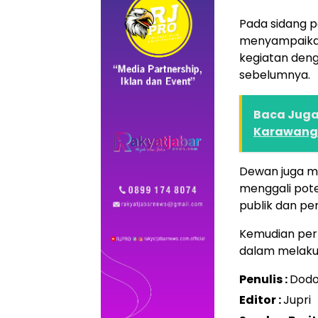
Pada sidang p
menyampaikan
kegiatan deng
sebelumnya.
Baca Juga 
Karawang
Dewan juga me
menggali pote
publik dan pe
Kemudian perba
dalam melaku
Penulis :
Dod
Editor :
Jupri