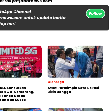
ta: rakyatjabarnews.com
atsApp Channel
Follow
rnews.com untuk update berita
iap hari
Olahraga
REN Luncurkan
Atlet Paralimpik Kota Bekasi
ed 5G di Semarang,
Bikin Bangga
t Tanpa Batas
tan dan Kuota