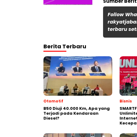
Sumber Beri
Follow Wh
rakyatjaba
terbaru set
Berita Terbaru
Otomotif
Bisnis
B50 Diuji 40.000 Km, Apa yang
SMARTF
Terjadi pada Kendaraan
Unlimit
Diesel?
Interne
Kecepa