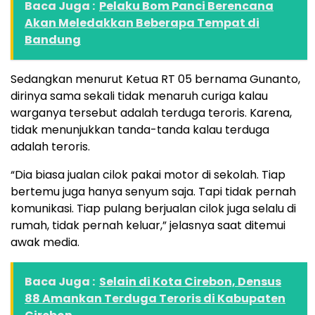
Baca Juga :
Pelaku Bom Panci Berencana
Akan Meledakkan Beberapa Tempat di
Bandung
Sedangkan menurut Ketua RT 05 bernama Gunanto,
dirinya sama sekali tidak menaruh curiga kalau
warganya tersebut adalah terduga teroris. Karena,
tidak menunjukkan tanda-tanda kalau terduga
adalah teroris.
“Dia biasa jualan cilok pakai motor di sekolah. Tiap
bertemu juga hanya senyum saja. Tapi tidak pernah
komunikasi. Tiap pulang berjualan cilok juga selalu di
rumah, tidak pernah keluar,” jelasnya saat ditemui
awak media.
Baca Juga :
Selain di Kota Cirebon, Densus
88 Amankan Terduga Teroris di Kabupaten