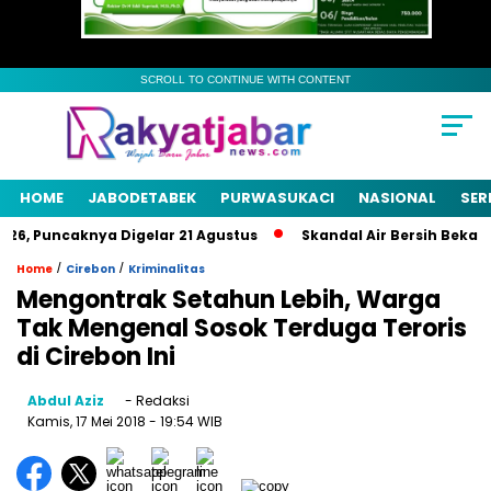
SCROLL TO CONTINUE WITH CONTENT
HOME
JABODETABEK
PURWASUKACI
NASIONAL
SER
, Puncaknya Digelar 21 Agustus
Skandal Air Bersih Bekasi! 3
/
/
Home
Cirebon
Kriminalitas
Mengontrak Setahun Lebih, Warga
Tak Mengenal Sosok Terduga Teroris
di Cirebon Ini
Abdul Aziz
- Redaksi
Kamis, 17 Mei 2018
- 19:54 WIB