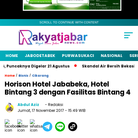
SCROLL TO CONTINUE WITH CONTENT
HOME
JABODETABEK
PURWASUKACI
NASIONAL
SER
 Puncaknya Digelar 21 Agustus
Skandal Air Bersih Bekasi! 3 
/
/
Home
Bisnis
Cikarang
Horison Hotel Jababeka, Hotel
Bintang 3 dengan Fasilitas Bintang 4
Abdul Aziz
- Redaksi
Jumat, 17 November 2017
- 15:49 WIB