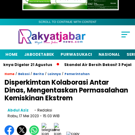
SCROLL TO CONTINUE WITH CONTENT
HOME
JABODETABEK
PURWASUKACI
NASIONAL
SER
nya Digelar 21 Agustus
Skandal Air Bersih Bekasi! 3 Pejabat 
/
/
/
/
Home
Bekasi
Berita
Lainnya
Pemerintahan
Disperkimtan Kolaborasi Antar
Dinas, Mengentaskan Permasalahan
Kemiskinan Ekstrem
Abdul Aziz
- Redaksi
Rabu, 17 Mei 2023
- 15:03 WIB