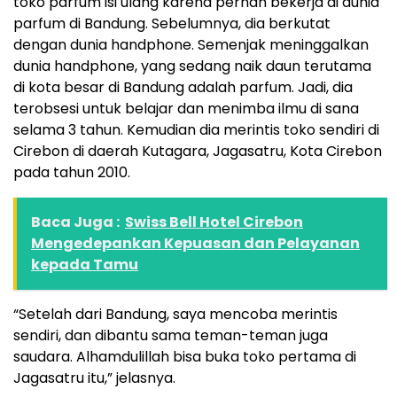
toko parfum isi ulang karena pernah bekerja di dunia
parfum di Bandung. Sebelumnya, dia berkutat
dengan dunia handphone. Semenjak meninggalkan
dunia handphone, yang sedang naik daun terutama
di kota besar di Bandung adalah parfum. Jadi, dia
terobsesi untuk belajar dan menimba ilmu di sana
selama 3 tahun. Kemudian dia merintis toko sendiri di
Cirebon di daerah Kutagara, Jagasatru, Kota Cirebon
pada tahun 2010.
Baca Juga :
Swiss Bell Hotel Cirebon
Mengedepankan Kepuasan dan Pelayanan
kepada Tamu
“Setelah dari Bandung, saya mencoba merintis
sendiri, dan dibantu sama teman-teman juga
saudara. Alhamdulillah bisa buka toko pertama di
Jagasatru itu,” jelasnya.