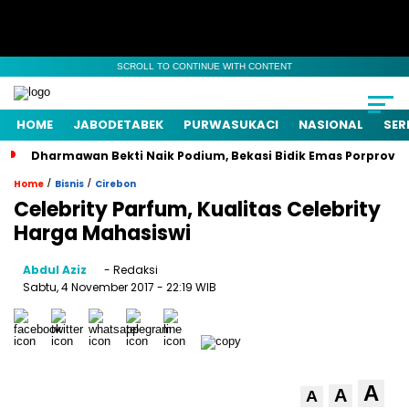
SCROLL TO CONTINUE WITH CONTENT
HOME
JABODETABEK
PURWASUKACI
NASIONAL
SER
Dharmawan Bekti Naik Podium, Bekasi Bidik Emas Porprov
/
/
Home
Bisnis
Cirebon
Celebrity Parfum, Kualitas Celebrity
Harga Mahasiswi
Abdul Aziz
- Redaksi
Sabtu, 4 November 2017
- 22:19 WIB
A
A
A