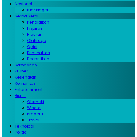
Nasional
Luar Negeri
Serba Serbi
Pendidikan
Inspirasi
Hiburan
Olahraga
Opini
Kriminalitas
Kecantikan
Ramadhan
Kuliner
Kesehatan
Komunitas
Entertainment
Bisnis
Otomotif
Wisata
Properti
Travel
Teknologi
Politik