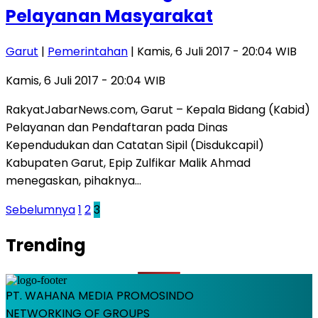
Pelayanan Masyarakat
Garut
|
Pemerintahan
| Kamis, 6 Juli 2017 - 20:04 WIB
Kamis, 6 Juli 2017 - 20:04 WIB
RakyatJabarNews.com, Garut – Kepala Bidang (Kabid)
Pelayanan dan Pendaftaran pada Dinas
Kependudukan dan Catatan Sipil (Disdukcapil)
Kabupaten Garut, Epip Zulfikar Malik Ahmad
menegaskan, pihaknya…
Paginasi
Sebelumnya
1
2
3
pos
Trending
PT. WAHANA MEDIA PROMOSINDO
NETWORKING OF GROUPS