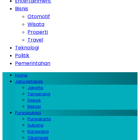
Entertainment
Bisnis
Otomotif
Wisata
Properti
Travel
Teknologi
Politik
Pemerintahan
Home
Jabodetabek
Jakarta
Tangerang
Depok
Bekasi
Purwasukaci
Purwakarta
Subang
Karawang
Cikampek